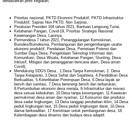
berdasarkan jenis kegiatan;
Prioritas nasional, PKTD Ekonomi Produktif, PKTD Infrastruktur
Produktif, Sapras Non PKTD, Non Sarpras,
Peraturan Presiden 104 tahun 2021, Bantuan Langsung Tunai,
Ketahanan Pangan, Covid-19, Prioritas Strategis Nasional
Kewenangan Desa, Lainnya,
Permendesa 7 tahun 2021, Penanggulangan Kemiskinan,
Bumdes/Bumdesma, Pembangunan dan pengembangan usaha
ekonomi produktif, Pendataan Desa, Pemetaan Potensi dan
Sumber Daya Desa, Pengelolaan Teknologi Informasi dan
Komunikasi, Desa Wisata, Ketahanan Pangan, Stunting, Desa
Inklusif, Mitigasi dan penangganan bencana alam, Desa aman
Covid),
Mendukung SDGS Desa , 1.Desa Tanpa Kemiskinan, 2. Desa
Tanpa Kelaparan, 3.Desa Sehat dan Sejahtera, 4.Pendidikan Desa
Berkualitas, 5.Keterlibatan Perempuan Desa, 6.Desa layak air
bersih dan sanitasi, 7.Desa berenergi bersih dan terbarukan,
8.Pertumbuhan ekonomi desa merata, 9.Infrastruktur dan inovasi
desa sesuai kebutuhan, 10.Desa tanpa kesenjangan, 11.Kawasan
permukiman desa aman dan nyaman, 12.Konsumsi dan produksi
desa sadar lingkungan, 13.Desa tanggap perubahan iklim, 14.Desa
peduli lingkungan laut, 15.Desa peduli lingkungan darat, 16.Desa
damai berkeadilan, 17.Kemitraan untuk pembangunan desa, 18.
Kelembagaan desa dinamis dan budaya desa adaptif.