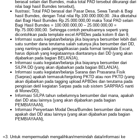
berasal selain dari Bumdes, maka total PAD tersebut dikurangi dari
nilai bagi hasil Bumdes tersebut),
Ilustrasi; Total PAD berasal dari Pasar Desa, Sewa Tanah & Bagi
hasil Bumdes, dengan Total nilai Rp.100.000.000,00. Jika diketahui
dari Bagi Hasil Bumdes Rp.25.000.000,00 maka Total PAD selain
Bagi Hasil Bumdes = 100.000.000,00 – 25.000.000,00 =
Rp.75.000.000,00. Sehingga contoh penulisannya seperti yang
dicontohkan pada template excel APBDes pada kolom 8 dan 9,
Informasi suatu kegiatan/belanja jika biayanya bersumber lebih dari
satu sumber dana terutama salah satunya jika bersumber dari DD,
yang nantinya pada pengaplikasian pada format template Excel
harus dipisah yang kegiataannya diantaranya dari DD (yang akan
dijabarkan pada bagian BELANJA),
Informasi suatu kegiatan/belanja jika biayanya bersumber dari
SILPA DD (yang akan dijabarkan pada bagian BELANJA),
Informasi suatu kegiatan/belanja Sarana dan Prasarana Fisik
(Sarpras) apakah termasuk/tergolong PKTD atau non PKTD (yang
akan dijabarkan pada tagging upload APBDes dan terutama pada
pengisian detil kegiatan Sarpas pada sub sistem SARPRAS nanti
di MonevDD),
Informasi SILPA tahun sebelumnya bersumber dari mana, apakah
dari DD atau lainnya (yang akan dijabarkan pada bagian
PEMBIAYAAN),
Informasi Penyertaan Modal Desa/Bumdes bersumber dari mana,
apakah dari DD atau lainnya (yang akan dijabarkan pada bagian
PEMBIAYAAN),
=3. Untuk mempermudah mengalihkan/memindah data/informasi ke