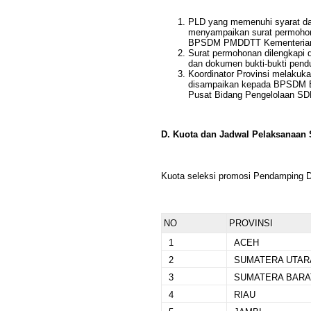
PLD yang memenuhi syarat dan
menyampaikan surat permohona
BPSDM PMDDTT Kementerian De
Surat permohonan dilengkapi de
dan dokumen bukti-bukti pend
Koordinator Provinsi melakukan 
disampaikan kepada BPSDM B
Pusat Bidang Pengelolaan SD
D. Kuota dan Jadwal Pelaksanaan 
Kuota seleksi promosi Pendamping De
NO
PROVINSI
1
ACEH
2
SUMATERA UTAR
3
SUMATERA BARA
4
RIAU