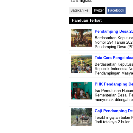
Transmigrasi.
Bagikan ke:
Twitter
Facebook
Panduan Terkait
Pendamping Desa 202
Berdasarkan Keputusa
Nomor 294 Tahun 2025
Pendamping Desa (PD
Tata Cara Pengelola
Berdasarkan Keputusa
Republik Indonesia N
Pendampingan Masyar
PHK Pendamping De
Isu Pemutusan Hubung
Kementerian Desa, P
menyeruak ditengah pu
Gaji Pendamping Des
Terakhir gajian bulan
Jadi totalnya 2 bulan