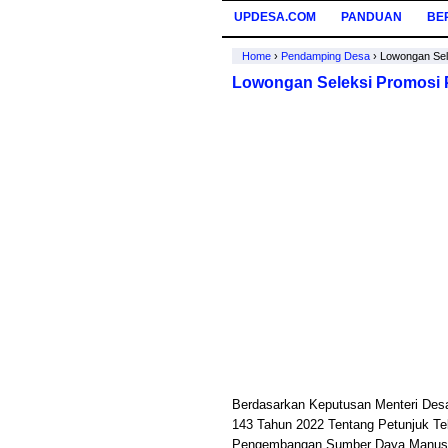
UPDESA.COM
PANDUAN
BE
Home
›
Pendamping Desa
›
Lowongan Sel
Lowongan Seleksi Promosi
Berdasarkan Keputusan Menteri Des
143 Tahun 2022 Tentang Petunjuk T
Pengembangan Sumber Daya Manusia