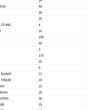
14
TAN
40
30
20
LITUNG
4
U
10
150
60
3
175
25
5
 BARAT
17
 TIMUR
20
RAT
15
NGAH
20
LATAN
30
MUR
15