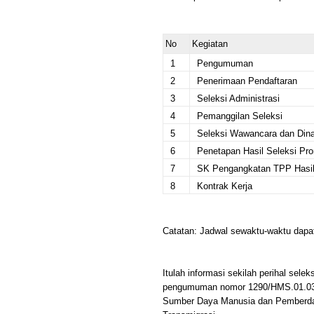
No
Kegiatan
1
Pengumuman
2
Penerimaan Pendaftaran
3
Seleksi Administrasi
4
Pemanggilan Seleksi
5
Seleksi Wawancara dan Din
6
Penetapan Hasil Seleksi Pr
7
SK Pengangkatan TPP Hasil
8
Kontrak Kerja
Catatan: Jadwal sewaktu-waktu dapa
Itulah informasi sekilah perihal sel
pengumuman nomor 1290/HMS.01.03/
Sumber Daya Manusia dan Pemberday