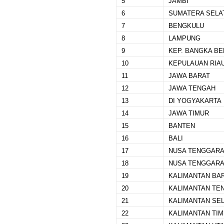
5
JAMBI
6
SUMATERA SELA
7
BENGKULU
8
LAMPUNG
9
KEP. BANGKA BE
10
KEPULAUAN RIA
11
JAWA BARAT
12
JAWA TENGAH
13
DI YOGYAKARTA
14
JAWA TIMUR
15
BANTEN
16
BALI
17
NUSA TENGGARA
18
NUSA TENGGARA
19
KALIMANTAN BA
20
KALIMANTAN TE
21
KALIMANTAN SE
22
KALIMANTAN TI