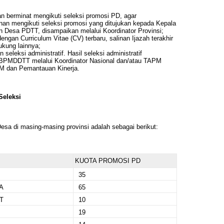
 berminat mengikuti seleksi promosi PD, agar
n mengikuti seleksi promosi yang ditujukan kepada Kepala
sa PDTT, disampaikan melalui Koordinator Provinsi;
ngan Curriculum Vitae (CV) terbaru, salinan Ijazah terakhir
ukung lainnya;
seleksi administratif. Hasil seleksi administratif
PMDDTT melalui Koordinator Nasional dan/atau TAPM
M dan Pemantauan Kinerja.
Seleksi
sa di masing-masing provinsi adalah sebagai berikut:
KUOTA PROMOSI PD
35
A
65
T
10
19