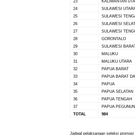
23
KALIMANTAN UT
24
SULAWESI UTAR
25
SULAWESI TENG
26
SULAWESI SELA
27
SULAWESI TENG
28
GORONTALO
29
SULAWESI BARA
30
MALUKU
31
MALUKU UTARA
32
PAPUA BARAT
33
PAPUA BARAT D
34
PAPUA
35
PAPUA SELATAN
36
PAPUA TENGAH
37
PAPUA PEGUNU
TOTAL
984
Jadwal pelaksanaan seleksi promosi