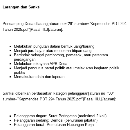
Larangan dan Sanksi
Pendamping Desa dilarang[aturan no=”29″ sumber=”Kepmendes PDT 294
Tahun 2025.pdf”]Pasal III.J[/aturan]:
Melakukan pungutan dalam bentuk uang/barang
Menjadi juru bayar atau menerima titipan uang
Bertindak sebagai pemborong, pemasok, atau perantara
perdagangan
Melakukan rekayasa APB Desa
Menjadi pengurus partai politik atau melakukan kegiatan politik
praktis
Memalsukan data dan laporan
Sanksi diberikan berdasarkan kategori pelanggaran[aturan no=”30″
sumber=”Kepmendes PDT 294 Tahun 2025.pdf”]Pasal III.L[/aturan]:
Pelanggaran ringan: Surat Peringatan (maksimal 2 kali)
Pelanggaran sedang: Demosi (penurunan jabatan)
Pelanggaran berat: Pemutusan Hubungan Kerja