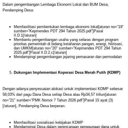
Dalam pengembangan Lembaga Ekonomi Lokal dan BUM Desa,
Pendamping Desa:
Memfasilitasi pembentukan lembaga ekonomi lokal[aturan no=”19″
sumber=”Kepmendes PDT 294 Tahun 2025.pdf”]Pasal
II.D.1[/aturan]
Membantu pengembangan usaha yang selaras dengan program
prioritas pemerintah di bidang ketahanan pangan, energi, hilirisasi,
dan UMKM[aturan no=”20″ sumber=”Kepmendes PDT 294 Tahun
2025.pdf”]Pasal II.D.2.c[/aturan]
Mendampingi pengembangan jejaring pemasaran dan permodalan
Dukungan Implementasi Koperasi Desa Merah Putih (KDMP)
Dengan adanya penyesuaian alokasi untuk implementasi KDMP sebesar
58,03% dari pagu Dana Desa setiap Desa atau Rp34,57 triliun[aturan
no=”21″ sumber=”PMK Nomor 7 Tahun 2026.pdf”]Pasal 15 ayat (3)
[/aturan], Pendamping Desa berperan:
Memfasilitasi sosialisasi kebijakan KDMP
Mendampingi Desa dalam perencanaan penggunaan dana untuk