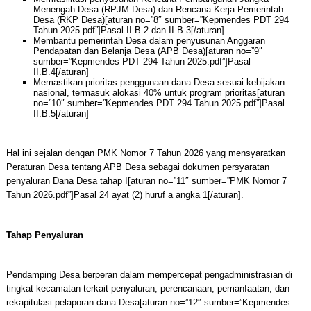
Menengah Desa (RPJM Desa) dan Rencana Kerja Pemerintah
Desa (RKP Desa)[aturan no=”8″ sumber=”Kepmendes PDT 294
Tahun 2025.pdf”]Pasal II.B.2 dan II.B.3[/aturan]
Membantu pemerintah Desa dalam penyusunan Anggaran
Pendapatan dan Belanja Desa (APB Desa)[aturan no=”9″
sumber=”Kepmendes PDT 294 Tahun 2025.pdf”]Pasal
II.B.4[/aturan]
Memastikan prioritas penggunaan dana Desa sesuai kebijakan
nasional, termasuk alokasi 40% untuk program prioritas[aturan
no=”10″ sumber=”Kepmendes PDT 294 Tahun 2025.pdf”]Pasal
II.B.5[/aturan]
Hal ini sejalan dengan PMK Nomor 7 Tahun 2026 yang mensyaratkan
Peraturan Desa tentang APB Desa sebagai dokumen persyaratan
penyaluran Dana Desa tahap I[aturan no=”11″ sumber=”PMK Nomor 7
Tahun 2026.pdf”]Pasal 24 ayat (2) huruf a angka 1[/aturan].
Tahap Penyaluran
Pendamping Desa berperan dalam mempercepat pengadministrasian di
tingkat kecamatan terkait penyaluran, perencanaan, pemanfaatan, dan
rekapitulasi pelaporan dana Desa[aturan no=”12″ sumber=”Kepmendes