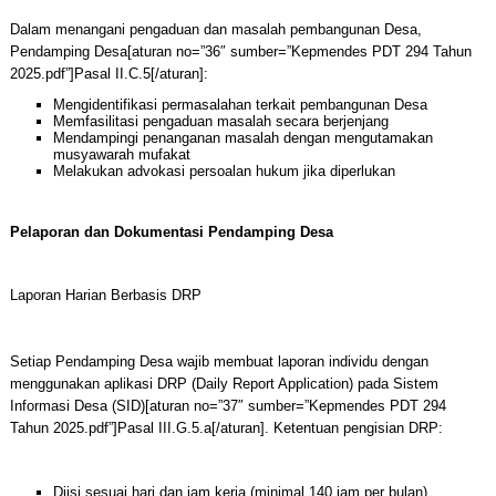
Dalam menangani pengaduan dan masalah pembangunan Desa,
Pendamping Desa[aturan no=”36″ sumber=”Kepmendes PDT 294 Tahun
2025.pdf”]Pasal II.C.5[/aturan]:
Mengidentifikasi permasalahan terkait pembangunan Desa
Memfasilitasi pengaduan masalah secara berjenjang
Mendampingi penanganan masalah dengan mengutamakan
musyawarah mufakat
Melakukan advokasi persoalan hukum jika diperlukan
Pelaporan dan Dokumentasi Pendamping Desa
Laporan Harian Berbasis DRP
Setiap Pendamping Desa wajib membuat laporan individu dengan
menggunakan aplikasi DRP (Daily Report Application) pada Sistem
Informasi Desa (SID)[aturan no=”37″ sumber=”Kepmendes PDT 294
Tahun 2025.pdf”]Pasal III.G.5.a[/aturan]. Ketentuan pengisian DRP:
Diisi sesuai hari dan jam kerja (minimal 140 jam per bulan)