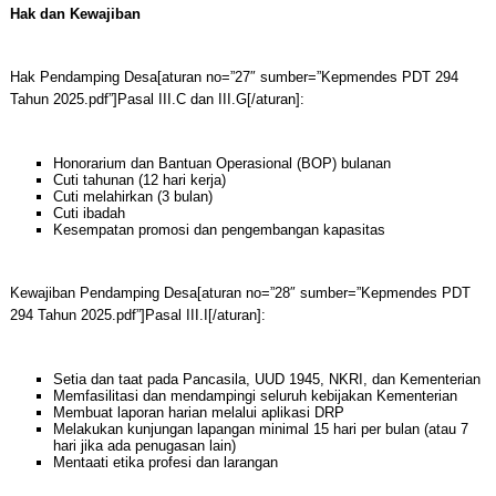
Hak dan Kewajiban
Hak Pendamping Desa[aturan no=”27″ sumber=”Kepmendes PDT 294
Tahun 2025.pdf”]Pasal III.C dan III.G[/aturan]:
Honorarium dan Bantuan Operasional (BOP) bulanan
Cuti tahunan (12 hari kerja)
Cuti melahirkan (3 bulan)
Cuti ibadah
Kesempatan promosi dan pengembangan kapasitas
Kewajiban Pendamping Desa[aturan no=”28″ sumber=”Kepmendes PDT
294 Tahun 2025.pdf”]Pasal III.I[/aturan]:
Setia dan taat pada Pancasila, UUD 1945, NKRI, dan Kementerian
Memfasilitasi dan mendampingi seluruh kebijakan Kementerian
Membuat laporan harian melalui aplikasi DRP
Melakukan kunjungan lapangan minimal 15 hari per bulan (atau 7
hari jika ada penugasan lain)
Mentaati etika profesi dan larangan