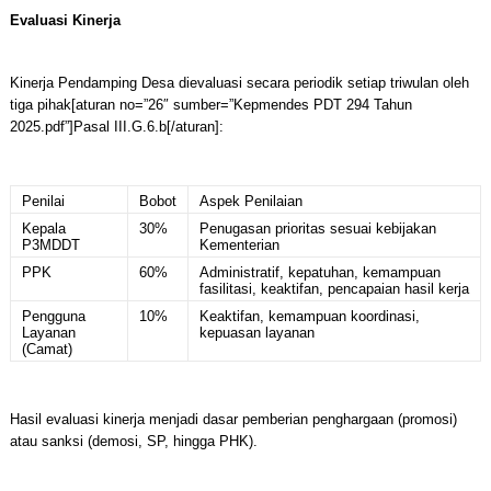
Evaluasi Kinerja
Kinerja Pendamping Desa dievaluasi secara periodik setiap triwulan oleh
tiga pihak[aturan no=”26″ sumber=”Kepmendes PDT 294 Tahun
2025.pdf”]Pasal III.G.6.b[/aturan]:
Penilai
Bobot
Aspek Penilaian
Kepala
30%
Penugasan prioritas sesuai kebijakan
P3MDDT
Kementerian
PPK
60%
Administratif, kepatuhan, kemampuan
fasilitasi, keaktifan, pencapaian hasil kerja
Pengguna
10%
Keaktifan, kemampuan koordinasi,
Layanan
kepuasan layanan
(Camat)
Hasil evaluasi kinerja menjadi dasar pemberian penghargaan (promosi)
atau sanksi (demosi, SP, hingga PHK).