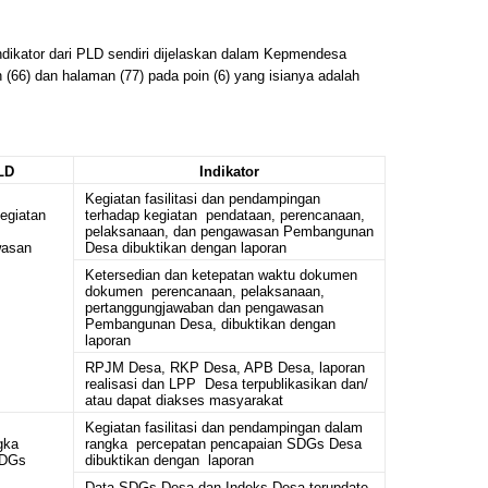
ndikator dari PLD sendiri dijelaskan dalam Kepmendesa
66) dan halaman (77) pada poin (6) yang isianya adalah
LD
Indikator
Kegiatan fasilitasi dan pendampingan
egiatan
terhadap kegiatan pendataan, perencanaan,
,
pelaksanaan, dan pengawasan Pembangunan
wasan
Desa dibuktikan dengan laporan
Ketersedian dan ketepatan waktu dokumen
dokumen perencanaan, pelaksanaan,
pertanggungjawaban dan pengawasan
Pembangunan Desa, dibuktikan dengan
laporan
RPJM Desa, RKP Desa, APB Desa, laporan
realisasi dan LPP Desa terpublikasikan dan/
atau dapat diakses masyarakat
Kegiatan fasilitasi dan pendampingan dalam
gka
rangka percepatan pencapaian SDGs Desa
SDGs
dibuktikan dengan laporan
Data SDGs Desa dan Indeks Desa terupdate