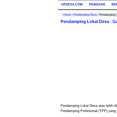
UPDESA.COM
PANDUAN
BE
Home
›
Pendamping Desa
›
Pendamping L
Pendamping Lokal Desa : Ga
Pendamping Lokal Desa atau lebih d
Pendamping Profesional (TPP) yang m