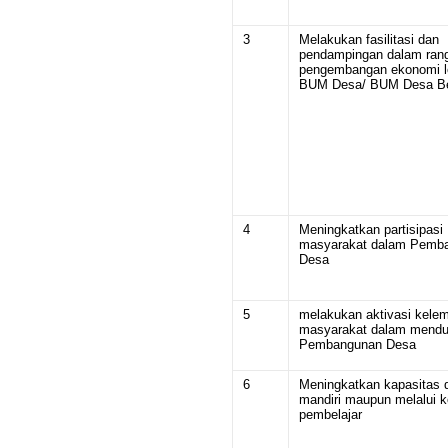
3
Melakukan fasilitasi dan
pendampingan dalam ran
pengembangan ekonomi l
BUM Desa/ BUM Desa B
4
Meningkatkan partisipasi
masyarakat dalam Pemb
Desa
5
melakukan aktivasi kele
masyarakat dalam mend
Pembangunan Desa
6
Meningkatkan kapasitas d
mandiri maupun melalui 
pembelajar