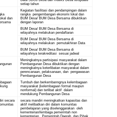
setiap tahun
Kegiatan fasilitasi dan pendampingan dalam
gka
rangka pengembangan ekonomi lokal dan
okal dan
BUM Desa/ BUM Desa Bersama dibuktikan
ersama
dengan laporan
BUM Desa/ BUM Desa Bersama di
wilayahnya melakukan pendaftaran
BUM Desa/ BUM Desa Bersama di
wilayahnya melakukan pemutakhiran Data
BUM Desa/ BUM Desa Bersama di
wilayahnya terakreditasi sesuai jadwal
Meningkatnya partisipasi masyarakat dalam
angunan
Pembangunan Desa dibuktikan dengan
meningkatnya keterlibatan masyarakat dalam
perencanaan, pelaksanaan, dan pengawasan
Pembangunan Desa
mbagaan
Tumbuh dan berkembanngnya kelembagaan
ukung
masyarakat (kelembagaan formal maupun
nonformal) dan terlibat aktif dalam
mendukung Pembangunan Desa
iri secara
secara mandiri meningkatkan kapasitas dan
komunitas
aktif melibatkan diri dalam komunitas
pembelajaran yang diselenggarakan oleh
kementerian/lembaga pemerintah non
kementerian, Pemerintah Daerah, dan Pihak