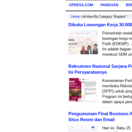
UPDESA.COM
PANDUAN
BE
Home
›
Archive By Category "Kopdes"
Dibuka Lowongan Kerja 30.000
Pemerintah melal
lowongan kerja m
Putih (KDKMP). J
Ini adalah bagia
merekrut SDM un
Rekrutmen Nasional Sarjana 
Ini Persyaratannya
Kementerian Pert
membuka Rekrutm
(SPPI) untuk pr
Program ini bert
dalam upaya peng
Pengumuman Final Business Ass
Situs Resmi dan Email
Hari ini, Rabu 2