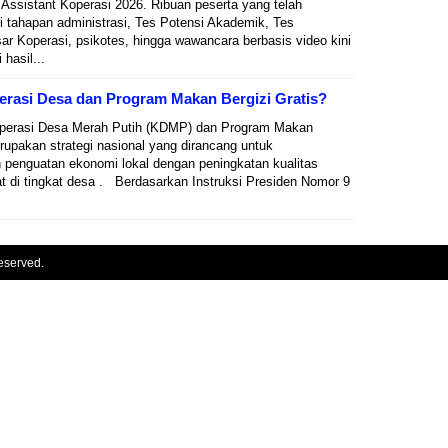
 Assistant Koperasi 2026. Ribuan peserta yang telah
i tahapan administrasi, Tes Potensi Akademik, Tes
r Koperasi, psikotes, hingga wawancara berbasis video kini
hasil...
erasi Desa dan Program Makan Bergizi Gratis?
Koperasi Desa Merah Putih (KDMP) dan Program Makan
rupakan strategi nasional yang dirancang untuk
 penguatan ekonomi lokal dengan peningkatan kualitas
at di tingkat desa . Berdasarkan Instruksi Presiden Nomor 9
eserved.