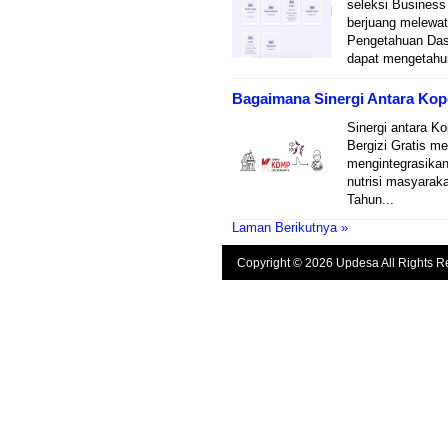
seleksi Business
berjuang melewat
Pengetahuan Dasa
dapat mengetahui 
Bagaimana Sinergi Antara Kop
Sinergi antara 
Bergizi Gratis me
mengintegrasikan
nutrisi masyarak
Tahun...
Laman Berikutnya »
Copyright © 2026 Updesa All Rights R