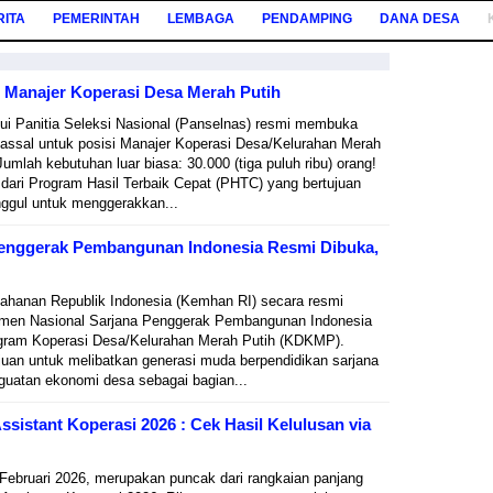
RITA
PEMERINTAH
LEMBAGA
PENDAMPING
DANA DESA
 Manajer Koperasi Desa Merah Putih
ui Panitia Seleksi Nasional (Panselnas) resmi membuka
assal untuk posisi Manajer Koperasi Desa/Kelurahan Merah
umlah kebutuhan luar biasa: 30.000 (tiga puluh ribu) orang!
n dari Program Hasil Terbaik Cepat (PHTC) yang bertujuan
ggul untuk menggerakkan...
Penggerak Pembangunan Indonesia Resmi Dibuka,
ahanan Republik Indonesia (Kemhan RI) secara resmi
en Nasional Sarjana Penggerak Pembangunan Indonesia
ogram Koperasi Desa/Kelurahan Merah Putih (KDKMP).
ujuan untuk melibatkan generasi muda berpendidikan sarjana
uatan ekonomi desa sebagai bagian...
istant Koperasi 2026 : Cek Hasil Kelulusan via
5 Februari 2026, merupakan puncak dari rangkaian panjang