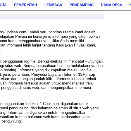
RITA
PEMERINTAH
LEMBAGA
PENDAMPING
DANA DESA
://updesa.com/, salah satu prioritas utama kami adalah
ijakan Privasi ini berisi jenis informasi yang dikumpulkan
aimana kami menggunakannya. Jika Anda memiliki
an informasi lebih lanjut tentang Kebijakan Privasi kami,
mi.
penggunaan log file. Berkas-berkas ini mencatat kunjungan
ngi situs web. Semua perusahaan hosting melakukannya dan
n hosting. Informasi yang dikumpulkan melalui log file
P), jenis peramban, Penyedia Layanan Internet (ISP), cap
luar, dan mungkin jumlah klik. Informasi ini tidak terkait
juan informasi tersebut adalah untuk menganalisis tren,
n pengguna di situs web, dan mengumpulkan informasi
menggunakan “cookies”. Cookie ini digunakan untuk
rensi pengunjung, dan halaman-halaman di situs web yang
jung. Informasi ini digunakan untuk mengoptimalkan
uaikan konten halaman web kami berdasarkan jenis
dari pengunjung.