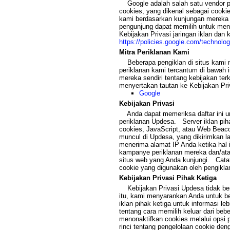
Google adalah salah satu vendor pi
cookies, yang dikenal sebagai cook
kami berdasarkan kunjungan mereka k
pengunjung dapat memilih untuk me
Kebijakan Privasi jaringan iklan dan 
https://policies.google.com/technolo
Mitra Periklanan Kami
Beberapa pengiklan di situs kami 
periklanan kami tercantum di bawah i
mereka sendiri tentang kebijakan te
menyertakan tautan ke Kebijakan Pri
Google
Kebijakan Privasi
Anda dapat memeriksa daftar ini u
periklanan Updesa. Server iklan piha
cookies, JavaScript, atau Web Beac
muncul di Updesa, yang dikirimkan 
menerima alamat IP Anda ketika hal in
kampanye periklanan mereka dan/atau
situs web yang Anda kunjungi. Catat
cookie yang digunakan oleh pengikl
Kebijakan Privasi Pihak Ketiga
Kebijakan Privasi Updesa tidak berl
itu, kami menyarankan Anda untuk be
iklan pihak ketiga untuk informasi le
tentang cara memilih keluar dari beb
menonaktifkan cookies melalui opsi 
rinci tentang pengelolaan cookie d