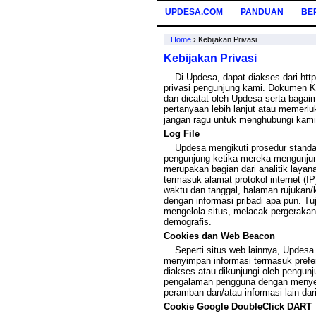
UPDESA.COM
PANDUAN
BE
Home
›
Kebijakan Privasi
Kebijakan Privasi
Di Updesa, dapat diakses dari https
privasi pengunjung kami. Dokumen Keb
dan dicatat oleh Updesa serta bag
pertanyaan lebih lanjut atau memerluk
jangan ragu untuk menghubungi ka
Log File
Updesa mengikuti prosedur standar 
pengunjung ketika mereka mengunju
merupakan bagian dari analitik layana
termasuk alamat protokol internet (I
waktu dan tanggal, halaman rujukan/ke
dengan informasi pribadi apa pun. Tu
mengelola situs, melacak pergeraka
demografis.
Cookies dan Web Beacon
Seperti situs web lainnya, Updesa 
menyimpan informasi termasuk prefe
diakses atau dikunjungi oleh pengun
pengalaman pengguna dengan menyes
peramban dan/atau informasi lain 
Cookie Google DoubleClick DART