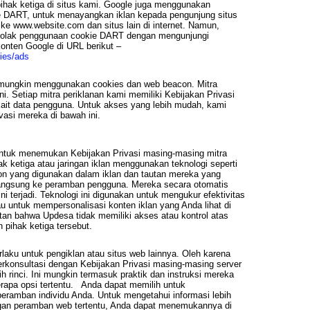
hak ketiga di situs kami. Google juga menggunakan
ie DART, untuk menayangkan iklan kepada pengunjung situs
e www.website.com dan situs lain di internet. Namun,
nolak penggunaan cookie DART dengan mengunjungi
konten Google di URL berikut –
gies/ads
mungkin menggunakan cookies dan web beacon. Mitra
ni. Setiap mitra periklanan kami memiliki Kebijakan Privasi
rkait data pengguna. Untuk akses yang lebih mudah, kami
vasi mereka di bawah ini.
ntuk menemukan Kebijakan Privasi masing-masing mitra
k ketiga atau jaringan iklan menggunakan teknologi seperti
on yang digunakan dalam iklan dan tautan mereka yang
langsung ke peramban pengguna. Mereka secara otomatis
i terjadi. Teknologi ini digunakan untuk mengukur efektivitas
 untuk mempersonalisasi konten iklan yang Anda lihat di
an bahwa Updesa tidak memiliki akses atau kontrol atas
an pihak ketiga tersebut.
aku untuk pengiklan atau situs web lainnya. Oleh karena
rkonsultasi dengan Kebijakan Privasi masing-masing server
bih rinci. Ini mungkin termasuk praktik dan instruksi mereka
erapa opsi tertentu. Anda dapat memilih untuk
peramban individu Anda. Untuk mengetahui informasi lebih
engan peramban web tertentu, Anda dapat menemukannya di