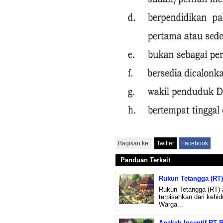
Bagikan ke:
Twitter
Facebook
Panduan Terkait
Rukun Tetangga (RT)
Rukun Tetangga (RT) a
terpisahkan dari keh
Warga...
Apakah Insentif RT 