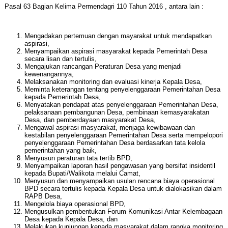
Pasal 63 Bagian Kelima Permendagri 110 Tahun 2016 , antara lain :
Mengadakan pertemuan dengan mayarakat untuk mendapatkan
aspirasi,
Menyampaikan aspirasi masyarakat kepada Pemerintah Desa
secara lisan dan tertulis,
Mengajukan rancangan Peraturan Desa yang menjadi
kewenangannya,
Melaksanakan monitoring dan evaluasi kinerja Kepala Desa,
Meminta keterangan tentang penyelenggaraan Pemerintahan Desa
kepada Pemerintah Desa,
Menyatakan pendapat atas penyelenggaraan Pemerintahan Desa,
pelaksanaan pembangunan Desa, pembinaan kemasyarakatan
Desa, dan pemberdayaan masyarakat Desa,
Mengawal aspirasi masyarakat, menjaga kewibawaan dan
kestabilan penyelenggaraan Pemerintahan Desa serta mempelopori
penyelenggaraan Pemerintahan Desa berdasarkan tata kelola
pemerintahan yang baik,
Menyusun peraturan tata tertib BPD,
Menyampaikan laporan hasil pengawasan yang bersifat insidentil
kepada Bupati/Walikota melalui Camat,
Menyusun dan menyampaikan usulan rencana biaya operasional
BPD secara tertulis kepada Kepala Desa untuk dialokasikan dalam
RAPB Desa,
Mengelola biaya operasional BPD,
Mengusulkan pembentukan Forum Komunikasi Antar Kelembagaan
Desa kepada Kepala Desa, dan
Melakukan kunjungan kepada masyarakat dalam rangka monitoring