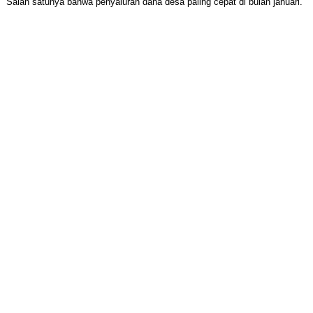
Salah satunya bahwa penyaluran dana desa paling cepat di bulan januari.