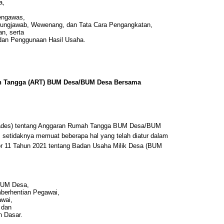
a,
engawas,
gungjawab, Wewenang, dan Tata Cara Pengangkatan,
n, serta
dan Penggunaan Hasil Usaha.
h Tangga (ART) BUM Desa/BUM Desa Bersama
kades) tentang Anggaran Rumah Tangga BUM Desa/BUM
, setidaknya memuat beberapa hal yang telah diatur dalam
r 11 Tahun 2021 tentang Badan Usaha Milik Desa (BUM
BUM Desa,
berhentian Pegawai,
wai,
 dan
n Dasar.