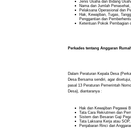
Jenis Usaha dan Bidang Usah
Nama dan Jumlah Penasehat,
Pelaksana Operasional dan P
Hak, Kewajiban, Tugas, Tang
Penggantian dan Pemberhentia
Ketentuan Pokok Pembagian 
Perkades tentang Anggaran Ruma
Dalam Peraturan Kepala Desa (Per
Desa Bersama sendiri, agar disetujui
pasal 13 Peraturan Pemerintah Nomo
Desa), diantaranya :
Hak dan Kewajiban Pegawai 
Tata Cara Rekrutmen dan Pem
Sistem dan Besaran Gaji Pega
Tata Laksana Kerja atau SOP,
Penjabaran Rinci dari Anggara