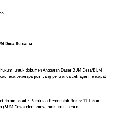
an
UM Desa Bersama
an hukum, untuk dokumen Anggaran Dasar BUM Desa/BUM
load, ada beberapa poin yang perlu anda cek agar mendapat
n.
muat dalam pasal 7 Peraturan Pemerintah Nomor 11 Tahun
sa (BUM Desa) diantaranya memuat minimum :
,