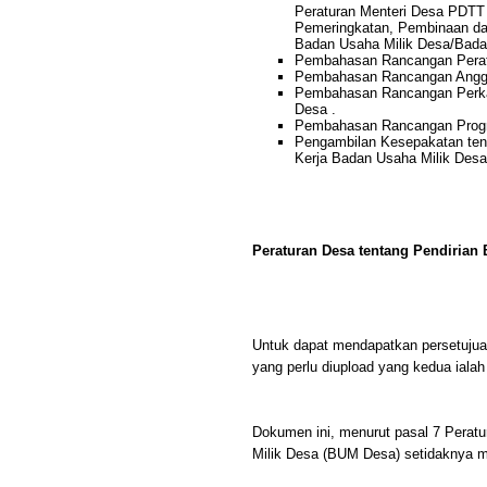
Peraturan Menteri Desa PDTT
Pemeringkatan, Pembinaan d
Badan Usaha Milik Desa/Bada
Pembahasan Rancangan Peratu
Pembahasan Rancangan Angga
Pembahasan Rancangan Perka
Desa .
Pembahasan Rancangan Progr
Pengambilan Kesepakatan ten
Kerja Badan Usaha Milik Desa
Peraturan Desa tentang Pendiria
Untuk dapat mendapatkan persetu
yang perlu diupload yang kedua iala
Dokumen ini, menurut pasal 7 Perat
Milik Desa (BUM Desa) setidaknya 