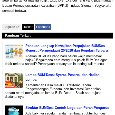
setelah itu tanya masalah gaji”, tutup Drs. Eka Gumanti yang juga mantan
Badan Permusyawaratan Kalurahan (BPKal) Tridadi, Sleman, Yogyakarta
sembari tertawa.
Bagikan ke:
Twitter
Facebook
Panduan Terkait
Panduan Lengkap Kewajiban Perpajakan BUMDes
Menurut Permendagri 20/2018 dan Regulasi Terbaru
Apakah BUMDes yang baru berdiri wajib membayar
pajak? Bagaimana cara mengurus pajak BUMDes agar
tidak terkena sanksi? Pertanyaan-pertanyaan ini sering kali muncul...
Lomba BUM Desa: Syarat, Peserta, dan Hadiah
Lomba
Kementerian Desa melalui Direktorat Jendral
Pengembangan Ekonomi dan Investasi Desa telah
secara resmi mengadakan lomba BUM Desa. Salah satu tujuan
diadakannya...
Struktur BUMDes: Contoh Logo dan Peran Pengurus
Ada baiknya sebelum anda membuat struktur bumdes