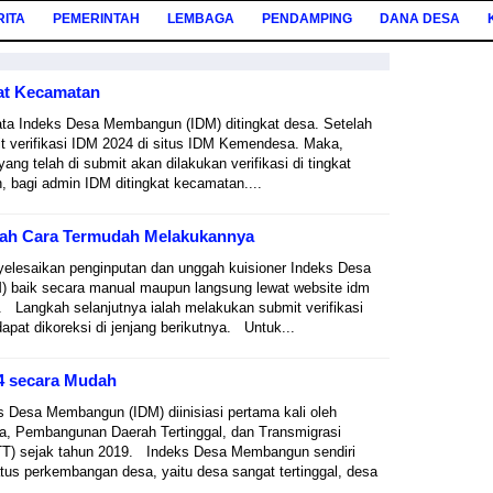
RITA
PEMERINTAH
LEMBAGA
PENDAMPING
DANA DESA
kat Kecamatan
ata Indeks Desa Membangun (IDM) ditingkat desa. Setelah
 verifikasi IDM 2024 di situs IDM Kemendesa. Maka,
yang telah di submit akan dilakukan verifikasi di tingkat
bagi admin IDM ditingkat kecamatan....
nilah Cara Termudah Melakukannya
yelesaikan penginputan dan unggah kuisioner Indeks Desa
 baik secara manual maupun langsung lewat website idm
 Langkah selanjutnya ialah melakukan submit verifikasi
apat dikoreksi di jenjang berikutnya. Untuk...
4 secara Mudah
 Desa Membangun (IDM) diinisiasi pertama kali oleh
a, Pembangunan Daerah Tertinggal, dan Transmigrasi
) sejak tahun 2019. Indeks Desa Membangun sendiri
atus perkembangan desa, yaitu desa sangat tertinggal, desa