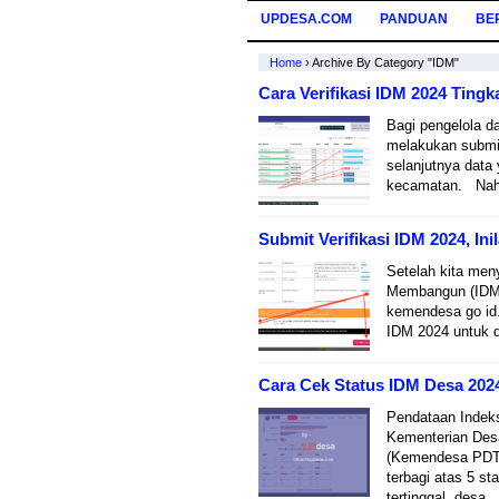
UPDESA.COM
PANDUAN
BE
Home
›
Archive By Category "IDM"
Cara Verifikasi IDM 2024 Ting
Bagi pengelola d
melakukan submit
selanjutnya data 
kecamatan. Nah, 
Submit Verifikasi IDM 2024, I
Setelah kita men
Membangun (IDM)
kemendesa go id.
IDM 2024 untuk d
Cara Cek Status IDM Desa 202
Pendataan Indeks
Kementerian Des
(Kemendesa PDTT
terbagi atas 5 st
tertinggal, desa...