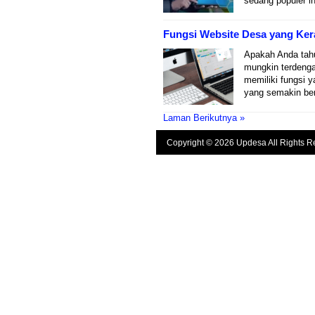
sedang populer ini
Fungsi Website Desa yang Ker
Apakah Anda tahu
mungkin terdenga
memiliki fungsi 
yang semakin be
Laman Berikutnya »
Copyright © 2026 Updesa All Rights R