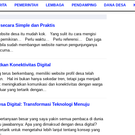
RITA
PEMERINTAH
LEMBAGA
PENDAMPING
DANA DESA
secara Simple dan Praktis
site desa itu mudah kok. Yang sulit itu cara mengisi
 pemikiran… Perlu waktu… Perlu referensi… Dan juga
, bila sudah membangun website namun pengunjunganya
 cuma...
kan Konektivitas Digital
ng terus berkembang, memiliki website profil desa telah
n. Hal ini bukan hanya sekedar tren, tetapi juga menjadi
uk meningkatkan komunikasi dan konektivitas dengan warga
luar yang tertarik dengan...
a Digital: Transformasi Teknologi Menuju
pertanyaan besar yang saya yakin semua pembaca di dunia
tahu jawabannya: Apa yang dimaksud dengan desa digital?
ertarik untuk mengetahui lebih lanjut tentang konsep yang