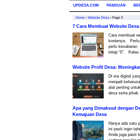
UPDESA.COM
PANDUAN
BE
Home
›
Website Desa
›
Page 3
7 Cara Membuat Website Desa 
Cara membuat web
kontenya. Perlu
perlu kesabaran
tetap “0”. Kalau
Website Profil Desa: Meningkat
Di era digital ya
menjadi keharusa
alat penting unt
desa serta pihak 
Apa yang Dimaksud dengan Des
Kemajuan Desa
Hanya ada satu 
ini pasti ingin 
Anda juga pasti t