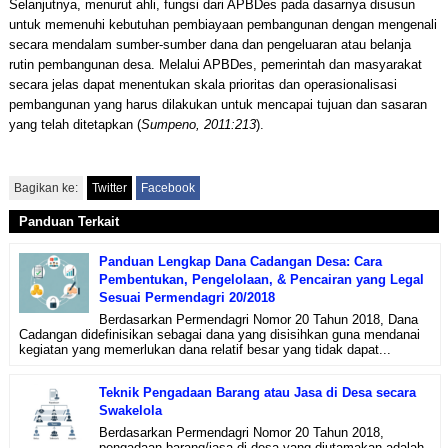
Selanjutnya, menurut ahli, fungsi dari APBDes pada dasarnya disusun
untuk memenuhi kebutuhan pembiayaan pembangunan dengan mengenali
secara mendalam sumber-sumber dana dan pengeluaran atau belanja
rutin pembangunan desa. Melalui APBDes, pemerintah dan masyarakat
secara jelas dapat menentukan skala prioritas dan operasionalisasi
pembangunan yang harus dilakukan untuk mencapai tujuan dan sasaran
yang telah ditetapkan (
Sumpeno, 2011:213
).
Bagikan ke:
Twitter
Facebook
Panduan Terkait
Panduan Lengkap Dana Cadangan Desa: Cara
Pembentukan, Pengelolaan, & Pencairan yang Legal
Sesuai Permendagri 20/2018
Berdasarkan Permendagri Nomor 20 Tahun 2018, Dana
Cadangan didefinisikan sebagai dana yang disisihkan guna mendanai
kegiatan yang memerlukan dana relatif besar yang tidak dapat...
Teknik Pengadaan Barang atau Jasa di Desa secara
Swakelola
Berdasarkan Permendagri Nomor 20 Tahun 2018,
pengadaan barang/jasa di desa yang diutamakan adalah