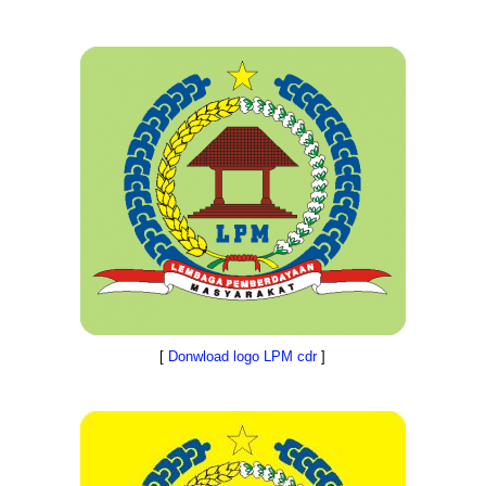
[
Donwload logo LPM cdr
]