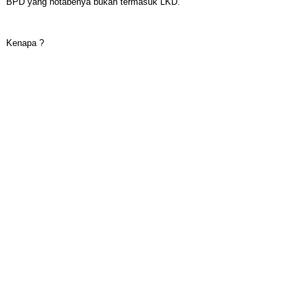
BPD yang notabenya bukan termasuk LKD.
Kenapa ?