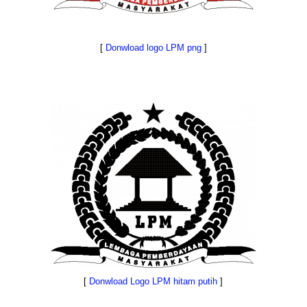
[
Donwload logo LPM png
]
[
Donwload Logo LPM hitam putih
]