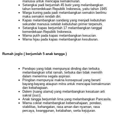
manusia untuk mencapai kemakmuran.
Setangkai padi berjumlah 45 butir yang melambangkan
tahun kemerdekaan Republik Indonesia, yaitu tahun 19
45
Warga kuning pada padi melambangkan semakin berilmu
maka semakin rendah diri.
Kapas melambangkan sandang yang menjadi kebutuhan
sekunder manusia setelah kebutuhan primer terpenuhi.
Setangkai kapas berjumlah 17 melambangkan tanggal
kemerdekaan Republik Indonesia.
Warna putih pada kapas melambangkan kesucian.
Warna hijau pada kapas melambangkan kesuburan.
Rumah joglo ( berjumlah 5 anak tangga )
Pendopo yang tidak mempunyai dinding dan terbuka
melambangkan sifat ramah, terbuka dan tidak memilih
dalam menerima segala aspirasi.
Pringitan mempunyai makna konsepsual yang berarti
bayang-bayang ataupun mitra untuk mencapai kemakmuran
dan kebahagiaan.
Dalem (ruang utama) yang melambangkan kesatuan arti
sakral (suci).
Anak tangga berjumlah lima yang melambangkan Pancasila.
Warna coklat melambangkan kebersahajaan, pondasi,
stabilitas, kehangatan, rasa aman dan nyaman, rasa
percaya, keanggunan, ketabahan, serta kejujuran.