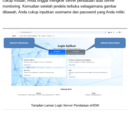
cukup mudah, Anda tinggal mengklik server pendataan atau server
monitoring. Kemudian setelah jendela terbuka sebagaimana gambar
dibawah, Anda cukup inputkan username dan password yang Anda miliki.
Tampilan Laman Login Server Pendataan eHDW