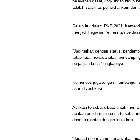
pelayanan dasar, lingkungan hidup k
adalah stabilitas polhukhankam dan t
Selain itu, dalam RKP 2021, Kemen
menjadi Pegawai Pemerintah berdasar
“Jadi terkait dengan status, pendam
tetapi kita mewacanakan pendamping
perjanjian kerja,” ungkapnya.
Kemendes juga tengah membangun sis
akan diverifikasi .
Aplikasi tersebut dibuat untuk mema
apakah pendamping desa tersebut mem
dapat terpantau dengan lebih baik.
“Jadi ada item yang menanyakan apak