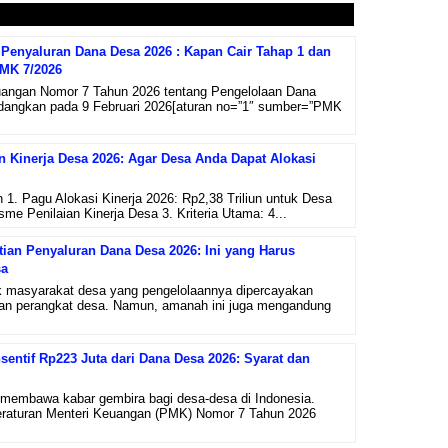
Penyaluran Dana Desa 2026 : Kapan Cair Tahap 1 dan
PMK 7/2026
uangan Nomor 7 Tahun 2026 tentang Pengelolaan Dana
ndangkan pada 9 Februari 2026[aturan no=”1″ sumber=”PMK
an Kinerja Desa 2026: Agar Desa Anda Dapat Alokasi
n 1. Pagu Alokasi Kinerja 2026: Rp2,38 Triliun untuk Desa
me Penilaian Kinerja Desa 3. Kriteria Utama: 4...
ian Penyaluran Dana Desa 2026: Ini yang Harus
sa
 masyarakat desa yang pengelolaannya dipercayakan
an perangkat desa. Namun, amanah ini juga mengandung
entif Rp223 Juta dari Dana Desa 2026: Syarat dan
membawa kabar gembira bagi desa-desa di Indonesia.
eraturan Menteri Keuangan (PMK) Nomor 7 Tahun 2026