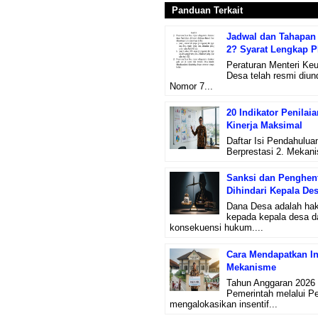
Panduan Terkait
Jadwal dan Tahapan 
2? Syarat Lengkap 
Peraturan Menteri Ke
Desa telah resmi diu
Nomor 7...
20 Indikator Penilai
Kinerja Maksimal
Daftar Isi Pendahulua
Berprestasi 2. Mekanis
Sanksi dan Penghent
Dihindari Kepala De
Dana Desa adalah hak
kepada kepala desa d
konsekuensi hukum....
Cara Mendapatkan Ins
Mekanisme
Tahun Anggaran 2026 
Pemerintah melalui P
mengalokasikan insentif...