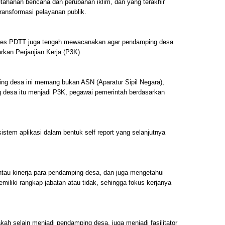
etahanan bencana dan perubahan iklim, dan yang terakhir
ransformasi pelayanan publik.
des PDTT juga tengah mewacanakan agar pendamping desa
kan Perjanjian Kerja (P3K).
ping desa ini memang bukan ASN (Aparatur Sipil Negara),
 desa itu menjadi P3K, pegawai pemerintah berdasarkan
tem aplikasi dalam bentuk self report yang selanjutnya
ntau kinerja para pendamping desa, dan juga mengetahui
iliki rangkap jabatan atau tidak, sehingga fokus kerjanya
ah selain menjadi pendamping desa, juga menjadi fasilitator