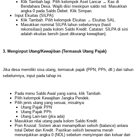
Klik Tambah lagi. Pilih kelompok Aset Lancar → Kas di
Bendahara Desa. Wajib diisi meskipun saldo nol. Masukkan
angka 0 pada Saldo Debet. Klik Simpan.
Input Ekuitas (SILPA):
Klik Tambah. Pilih kelompok Ekuitas → Ekuitas SAL.
Masukkan nominal SILPA tahun sebelumnya (hasil
rekonsiliasi) pada kolom Saldo Kredit. Catatan: SILPA di sini
adalah ekuitas bersih (aset dikurangi kewajiban).
3. Menginput Utang/Kewajiban (Termasuk Utang Pajak)
Jika desa memiliki sisa utang, termasuk pajak (PPN, PPh, dll.) dari tahun
sebelumnya, input pada tahap ini.
Pada menu Saldo Awal yang sama, klik Tambah.
Pilih kelompok Kewajiban Jangka Pendek.
Pilih jenis utang yang sesuai, misalnya:
Utang Pajak PPN
Utang Pajak PPh
Utang Lain-lain (jika ada)
Masukkan nilai utang pada kolom Saldo Kredit.
Poin Krusial: Sistem akan menampilkan selisih (balance) antara
total Debet dan Kredit. Pastikan selisih berwarna merah
menunjukkan angka 0 (NOL) sebelum menyimpan dan keluar dari