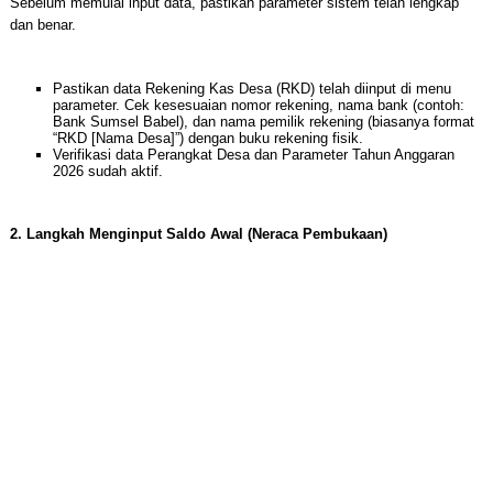
Sebelum memulai input data, pastikan parameter sistem telah lengkap
dan benar.
Pastikan data Rekening Kas Desa (RKD) telah diinput di menu
parameter. Cek kesesuaian nomor rekening, nama bank (contoh:
Bank Sumsel Babel), dan nama pemilik rekening (biasanya format
“RKD [Nama Desa]”) dengan buku rekening fisik.
Verifikasi data Perangkat Desa dan Parameter Tahun Anggaran
2026 sudah aktif.
2. Langkah Menginput Saldo Awal (Neraca Pembukaan)