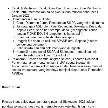
Cetak & Verifikasi: Cetak Buku Kas Umum dan Buku Pembantu
Bank untuk memastikan saldo awal sudah muncul benar per 1
Januari 2026.
Dokumentasi Fisik & Digital:
Cetak Dokumen Jurnal Penerimaan SILPA yang telah diproses.
Tandatangani ASLI oleh Kaur Keuangan, Sekretaris Desa, dan
Kepala Desa, serta beri stempel desa. (Peringatan: Tanda
tangan TIDAK BOLEH tempel/print, harus asli!).
Scan dokumen yang telah ditandatangani.
Unggah file scan ke aplikasi SPADE atau Sepade (sistem
pendukung dokumen).
Salin link/tautan dari dokumen yang diunggah.
Kembali ke transaksi SILPA di Siskeudes, tempelkan link
bukti tersebut pada kolom “Link Bukti”.
Pelaporan: Setelah semua langkah selesai, Laporan Realisasi
Penerimaan akan menampilkan SILPA sesuai inputan riil
Anda. Selisih antara kolom Anggaran dan Realisasi akan muncul
secara transparan, yang nantinya menjadi dasar untuk Perubahan
APBDes.
Kesimpulan
Proses input saldo awal dan utang pajak di Siskeudes 2026 adalah
pondasi akuntansi desa yang membutuhkan ketelitian tinggi. Kunci