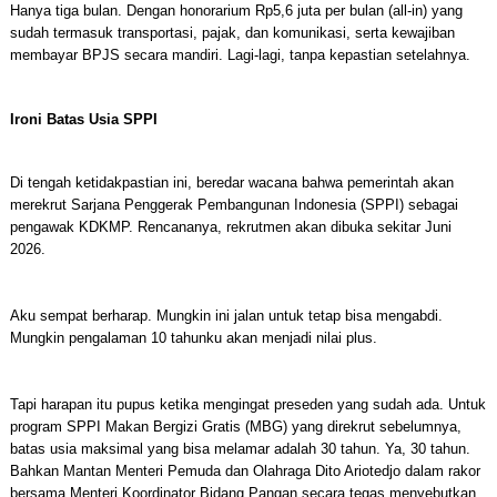
Hanya tiga bulan. Dengan honorarium Rp5,6 juta per bulan (all-in) yang
sudah termasuk transportasi, pajak, dan komunikasi, serta kewajiban
membayar BPJS secara mandiri. Lagi-lagi, tanpa kepastian setelahnya.
Ironi Batas Usia SPPI
Di tengah ketidakpastian ini, beredar wacana bahwa pemerintah akan
merekrut Sarjana Penggerak Pembangunan Indonesia (SPPI) sebagai
pengawak KDKMP. Rencananya, rekrutmen akan dibuka sekitar Juni
2026.
Aku sempat berharap. Mungkin ini jalan untuk tetap bisa mengabdi.
Mungkin pengalaman 10 tahunku akan menjadi nilai plus.
Tapi harapan itu pupus ketika mengingat preseden yang sudah ada. Untuk
program SPPI Makan Bergizi Gratis (MBG) yang direkrut sebelumnya,
batas usia maksimal yang bisa melamar adalah 30 tahun. Ya, 30 tahun.
Bahkan Mantan Menteri Pemuda dan Olahraga Dito Ariotedjo dalam rakor
bersama Menteri Koordinator Bidang Pangan secara tegas menyebutkan