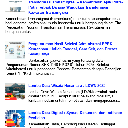
Transformasi Transmigrasi – Kementrans: Ajak Putra-
Putri Terbaik Bangsa Wujudkan Transformasi
Kawasan Transmigrasi
Kementerian Transmigrasi (Kementrans) membuka kesempatan emas
bagi generasi profesional muda Indonesia untuk bergabung dalam Tim
Percepatan Program Transformasi Transmigrasi. Rekrutmen ini
bertujuan untuk...
Pengumuman Hasil Seleksi Administrasi PPPK
Kemenham : Inilah Tanggal, Cara Cek, dan Proses
Selanjutnya
Berdasarkan jadwal resmi yang tertuang dalam
Pengumuman Nomor SEK-1140.KP.02.01 Tahun 2025, Seleksi
Administrasi untuk pengadaan Pegawai Pemerintah dengan Perjanjian
Kerja (PPPK) di lingkungan...
Lomba Desa Wisata Nusantara : LDWN 2025
Lomba Desa Wisata Nusantara (LDWN) kembali mulai
digelar tahun ini. Adapun latar belakang digelarnya
lomba ini selain untuk memotivasi dan mengapresiasi...
Lomba Desa Digital : Syarat, Dokumen, dan Indikator
Penilaian
Kementerian Desa, Pembangunan Daerah Tertinggal