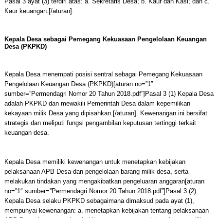
Pasal 3 ayat (3) terdiri atas: a. Sekretaris Desa; b. Kaur dan Kasi; dan c.
Kaur keuangan.[/aturan].
Kepala Desa sebagai Pemegang Kekuasaan Pengelolaan Keuangan
Desa (PKPKD)
Kepala Desa menempati posisi sentral sebagai Pemegang Kekuasaan
Pengelolaan Keuangan Desa (PKPKD)[aturan no=”1″
sumber=”Permendagri Nomor 20 Tahun 2018.pdf”]Pasal 3 (1) Kepala Desa
adalah PKPKD dan mewakili Pemerintah Desa dalam kepemilikan
kekayaan milik Desa yang dipisahkan.[/aturan]. Kewenangan ini bersifat
strategis dan meliputi fungsi pengambilan keputusan tertinggi terkait
keuangan desa.
Kepala Desa memiliki kewenangan untuk menetapkan kebijakan
pelaksanaan APB Desa dan pengelolaan barang milik desa, serta
melakukan tindakan yang mengakibatkan pengeluaran anggaran[aturan
no=”1″ sumber=”Permendagri Nomor 20 Tahun 2018.pdf”]Pasal 3 (2)
Kepala Desa selaku PKPKD sebagaimana dimaksud pada ayat (1),
mempunyai kewenangan: a. menetapkan kebijakan tentang pelaksanaan