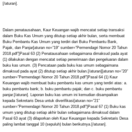
[/aturan].
Dalam penatausahaan, Kaur Keuangan wajib mencatat setiap transaksi
dalam Buku Kas Umum yang ditutup setiap akhir bulan, serta membuat
Buku Pembantu Kas Umum yang terdiri dari Buku Pembantu Bank,
Pajak, dan Panjar[aturan no=”19″ sumber=”Permendagri Nomor 20 Tahun
2018.pdf”]Pasal 63 (2) Penatausahaan sebagaimana dimaksud pada ayat
(1) dilakukan dengan mencatat setiap penerimaan dan pengeluaran dalam
buku kas umum. (3) Pencataan pada buku kas umum sebagaimana
dimaksud pada ayat (2) ditutup setiap akhir bulan.[/aturan][aturan no=”20″
sumber=”Permendagri Nomor 20 Tahun 2018.pdf”]Pasal 64 (1) Kaur
Keuangan wajib membuat buku pembantu kas umum yang terdiri atas: a.
buku pembantu bank; b. buku pembantu pajak; dan c. buku pembantu
panjar.[/aturan]. Laporan buku kas umum ini kemudian disampaikan
kepada Sekretaris Desa untuk diverifikasi[aturan no=”21″
sumber=”Permendagri Nomor 20 Tahun 2018.pdf”]Pasal 67 (1) Buku kas
umum yang ditutup setiap akhir bulan sebagaimana dimaksud dalam
Pasal 63 ayat (3) dilaporkan oleh Kaur Keuangan kepada Sekretaris Desa
paling lambat tanggal 10 (sepuluh) bulan berikutnya.[/aturan].