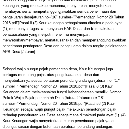
keuangan, yang mencakup menerima, menyimpan, menyetorkan,
membayar, serta mempertanggungjawabkan semua penerimaan dan
pengeluaran desa[aturan no=”16″ sumber=”Permendagri Nomor 20 Tahun
2018.pdf”]Pasal 8 (2) Kaur keuangan sebagaimana dimaksud pada ayat
(1), mempunyai tugas: a. menyusun RAK Desa; dan b. melakukan
penatausahaan yang meliputi menerima menyimpan,
menyetorkan/membayar, menatausahakan dan mempertanggungjawabkan
penerimaan pendapatan Desa dan pengeluaran dalam rangka pelaksanaan
APB Desa.[/aturan].
Sebagai wajib pungut pajak pemerintah desa, Kaur Keuangan juga
bertugas memotong pajak atas pengeluaran kas desa dan
menyetorkannya sesuai peraturan perundang-undangan[aturan no=”17″
sumber=”Permendagri Nomor 20 Tahun 2018.pdf”]Pasal 8 (3) Kaur
Keuangan dalam melaksanakan fungsi kebendaharaan memiliki Nomor
Pokok Wajib Pajak pemerintah Desa.[/aturan][aturan no=”18″
sumber=”Permendagri Nomor 20 Tahun 2018.pdf”]Pasal 58 (2) Kaur
Keuangan sebagai wajib pungut pajak melakukan pemotongan pajak
terhadap pengeluaran kas Desa sebagaimana dimaksud pada ayat (1). (4)
Kaur Keuangan wajib menyetorkan seluruh penerimaan pajak yang
dipungut sesuai dengan ketentuan peraturan perundang-undangan.