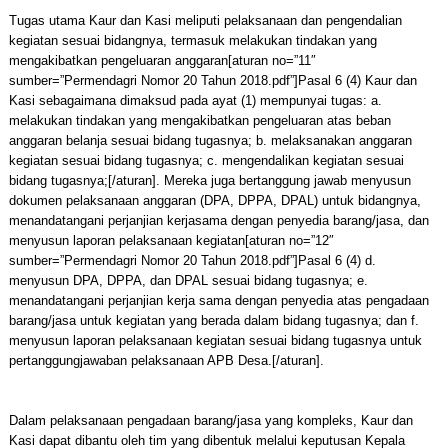
Tugas utama Kaur dan Kasi meliputi pelaksanaan dan pengendalian
kegiatan sesuai bidangnya, termasuk melakukan tindakan yang
mengakibatkan pengeluaran anggaran[aturan no=”11″
sumber=”Permendagri Nomor 20 Tahun 2018.pdf”]Pasal 6 (4) Kaur dan
Kasi sebagaimana dimaksud pada ayat (1) mempunyai tugas: a.
melakukan tindakan yang mengakibatkan pengeluaran atas beban
anggaran belanja sesuai bidang tugasnya; b. melaksanakan anggaran
kegiatan sesuai bidang tugasnya; c. mengendalikan kegiatan sesuai
bidang tugasnya;[/aturan]. Mereka juga bertanggung jawab menyusun
dokumen pelaksanaan anggaran (DPA, DPPA, DPAL) untuk bidangnya,
menandatangani perjanjian kerjasama dengan penyedia barang/jasa, dan
menyusun laporan pelaksanaan kegiatan[aturan no=”12″
sumber=”Permendagri Nomor 20 Tahun 2018.pdf”]Pasal 6 (4) d.
menyusun DPA, DPPA, dan DPAL sesuai bidang tugasnya; e.
menandatangani perjanjian kerja sama dengan penyedia atas pengadaan
barang/jasa untuk kegiatan yang berada dalam bidang tugasnya; dan f.
menyusun laporan pelaksanaan kegiatan sesuai bidang tugasnya untuk
pertanggungjawaban pelaksanaan APB Desa.[/aturan].
Dalam pelaksanaan pengadaan barang/jasa yang kompleks, Kaur dan
Kasi dapat dibantu oleh tim yang dibentuk melalui keputusan Kepala