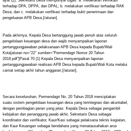
ayat (2), Sekretaris Desa mempunyai tugas: a. melakukan verifikasi
terhadap DPA, DPPA, dan DPAL; b. melakukan verifikasi terhadap RAK
Desa; dan c. melakukan verifikasi terhadap bukti penerimaan dan
pengeluaran APB Desa.[/aturan].
Pada akhirnya, Kepala Desa bertanggung jawab penuh atas seluruh
pengelolaan keuangan desa dan wajib menyampaikan laporan
pertanggungjawaban pelaksanaan APB Desa kepada Bupati/Wali
Kota[aturan no=”22″ sumber=”Permendagri Nomor 20 Tahun
2018.pdf”]Pasal 70 (1) Kepala Desa menyampaikan laporan
pertanggungjawaban realisasi APB Desa kepada Bupati/Wali Kota melalui
camat setiap akhir tahun anggaran.[/aturan].
Secara keseluruhan, Permendagri No. 20 Tahun 2018 menciptakan
suatu sistem pengelolaan keuangan desa yang terintegrasi dan akuntabel,
dengan pembagian peran yang jelas: Kepala Desa sebagai pengambil
kebijakan dan penanggung jawab akhir, Sekretaris Desa sebagai
koordinator dan verifikator, Kaur/Kasi sebagai pelaksana teknis kegiatan,
dan Kaur Keuangan sebagai bendahara yang menatausahakan arus