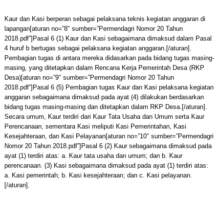
Kaur dan Kasi berperan sebagai pelaksana teknis kegiatan anggaran di
lapangan[aturan no=”8″ sumber=”Permendagri Nomor 20 Tahun
2018.pdf”]Pasal 6 (1) Kaur dan Kasi sebagaimana dimaksud dalam Pasal
4 huruf b bertugas sebagai pelaksana kegiatan anggaran.[/aturan].
Pembagian tugas di antara mereka didasarkan pada bidang tugas masing-
masing, yang ditetapkan dalam Rencana Kerja Pemerintah Desa (RKP
Desa)[aturan no=”9″ sumber=”Permendagri Nomor 20 Tahun
2018.pdf”]Pasal 6 (5) Pembagian tugas Kaur dan Kasi pelaksana kegiatan
anggaran sebagaimana dimaksud pada ayat (4) dilakukan berdasarkan
bidang tugas masing-masing dan ditetapkan dalam RKP Desa.[/aturan].
Secara umum, Kaur terdiri dari Kaur Tata Usaha dan Umum serta Kaur
Perencanaan, sementara Kasi meliputi Kasi Pemerintahan, Kasi
Kesejahteraan, dan Kasi Pelayanan[aturan no=”10″ sumber=”Permendagri
Nomor 20 Tahun 2018.pdf”]Pasal 6 (2) Kaur sebagaimana dimaksud pada
ayat (1) terdiri atas: a. Kaur tata usaha dan umum; dan b. Kaur
perencanaan. (3) Kasi sebagaimana dimaksud pada ayat (1) terdiri atas:
a. Kasi pemerintah; b. Kasi kesejahteraan; dan c. Kasi pelayanan.
[/aturan].