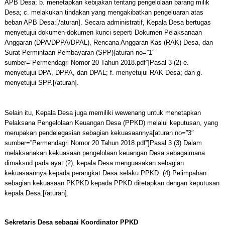
APB Desa; b. menetapkan kebijakan tentang pengelolaan barang milik
Desa; c. melakukan tindakan yang mengakibatkan pengeluaran atas
beban APB Desa;[/aturan]. Secara administratif, Kepala Desa bertugas
menyetujui dokumen-dokumen kunci seperti Dokumen Pelaksanaan
Anggaran (DPA/DPPA/DPAL), Rencana Anggaran Kas (RAK) Desa, dan
Surat Permintaan Pembayaran (SPP)[aturan no=”1″
sumber=”Permendagri Nomor 20 Tahun 2018.pdf”]Pasal 3 (2) e.
menyetujui DPA, DPPA, dan DPAL; f. menyetujui RAK Desa; dan g.
menyetujui SPP.[/aturan].
Selain itu, Kepala Desa juga memiliki wewenang untuk menetapkan
Pelaksana Pengelolaan Keuangan Desa (PPKD) melalui keputusan, yang
merupakan pendelegasian sebagian kekuasaannya[aturan no=”3″
sumber=”Permendagri Nomor 20 Tahun 2018.pdf”]Pasal 3 (3) Dalam
melaksanakan kekuasaan pengelolaan keuangan Desa sebagaimana
dimaksud pada ayat (2), kepala Desa menguasakan sebagian
kekuasaannya kepada perangkat Desa selaku PPKD. (4) Pelimpahan
sebagian kekuasaan PKPKD kepada PPKD ditetapkan dengan keputusan
kepala Desa.[/aturan].
Sekretaris Desa sebagai Koordinator PPKD