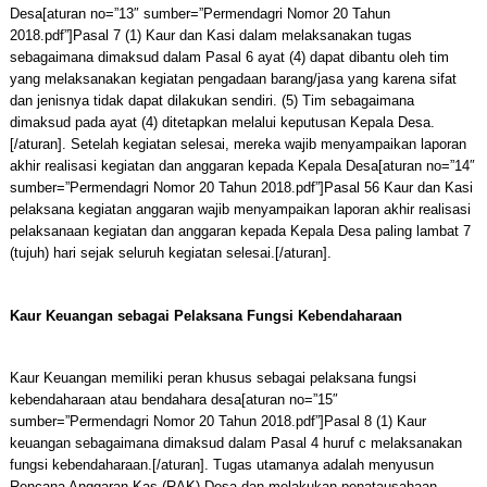
Desa[aturan no=”13″ sumber=”Permendagri Nomor 20 Tahun
2018.pdf”]Pasal 7 (1) Kaur dan Kasi dalam melaksanakan tugas
sebagaimana dimaksud dalam Pasal 6 ayat (4) dapat dibantu oleh tim
yang melaksanakan kegiatan pengadaan barang/jasa yang karena sifat
dan jenisnya tidak dapat dilakukan sendiri. (5) Tim sebagaimana
dimaksud pada ayat (4) ditetapkan melalui keputusan Kepala Desa.
[/aturan]. Setelah kegiatan selesai, mereka wajib menyampaikan laporan
akhir realisasi kegiatan dan anggaran kepada Kepala Desa[aturan no=”14″
sumber=”Permendagri Nomor 20 Tahun 2018.pdf”]Pasal 56 Kaur dan Kasi
pelaksana kegiatan anggaran wajib menyampaikan laporan akhir realisasi
pelaksanaan kegiatan dan anggaran kepada Kepala Desa paling lambat 7
(tujuh) hari sejak seluruh kegiatan selesai.[/aturan].
Kaur Keuangan sebagai Pelaksana Fungsi Kebendaharaan
Kaur Keuangan memiliki peran khusus sebagai pelaksana fungsi
kebendaharaan atau bendahara desa[aturan no=”15″
sumber=”Permendagri Nomor 20 Tahun 2018.pdf”]Pasal 8 (1) Kaur
keuangan sebagaimana dimaksud dalam Pasal 4 huruf c melaksanakan
fungsi kebendaharaan.[/aturan]. Tugas utamanya adalah menyusun
Rencana Anggaran Kas (RAK) Desa dan melakukan penatausahaan