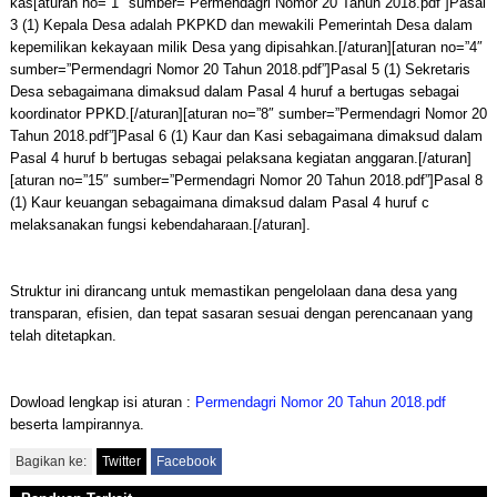
kas[aturan no=”1″ sumber=”Permendagri Nomor 20 Tahun 2018.pdf”]Pasal
3 (1) Kepala Desa adalah PKPKD dan mewakili Pemerintah Desa dalam
kepemilikan kekayaan milik Desa yang dipisahkan.[/aturan][aturan no=”4″
sumber=”Permendagri Nomor 20 Tahun 2018.pdf”]Pasal 5 (1) Sekretaris
Desa sebagaimana dimaksud dalam Pasal 4 huruf a bertugas sebagai
koordinator PPKD.[/aturan][aturan no=”8″ sumber=”Permendagri Nomor 20
Tahun 2018.pdf”]Pasal 6 (1) Kaur dan Kasi sebagaimana dimaksud dalam
Pasal 4 huruf b bertugas sebagai pelaksana kegiatan anggaran.[/aturan]
[aturan no=”15″ sumber=”Permendagri Nomor 20 Tahun 2018.pdf”]Pasal 8
(1) Kaur keuangan sebagaimana dimaksud dalam Pasal 4 huruf c
melaksanakan fungsi kebendaharaan.[/aturan].
Struktur ini dirancang untuk memastikan pengelolaan dana desa yang
transparan, efisien, dan tepat sasaran sesuai dengan perencanaan yang
telah ditetapkan.
Dowload lengkap isi aturan :
Permendagri Nomor 20 Tahun 2018.pdf
beserta lampirannya.
Bagikan ke:
Twitter
Facebook