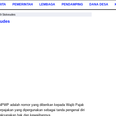
RITA
PEMERINTAH
LEMBAGA
PENDAMPING
DANA DESA
i Siskeudes
eudes
NPWP adalah nomor yang diberikan kepada Wajib Pajak
erpajakan yang dipergunakan sebagai tanda pengenal diri
elaksanakan hak dan kewajibannya.