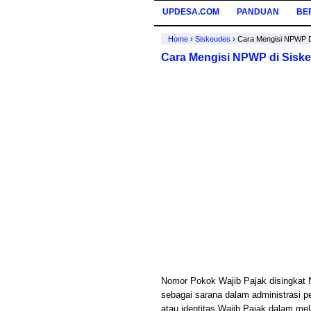
UPDESA.COM
PANDUAN
BE
Home
›
Siskeudes
›
Cara Mengisi NPWP D
Cara Mengisi NPWP di Sisk
Nomor Pokok Wajib Pajak disingkat 
sebagai sarana dalam administrasi p
atau identitas Wajib Pajak dalam m