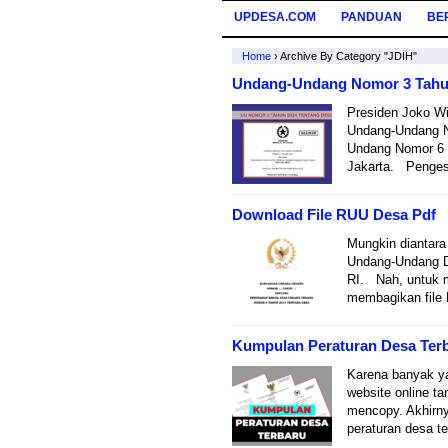
UPDESA.COM
PANDUAN
BE
Home
›
Archive By Category "JDIH"
Undang-Undang Nomor 3 Tahun
Presiden Joko W
Undang-Undang N
Undang Nomor 6 T
Jakarta. Pengesa
Download File RUU Desa Pdf
Mungkin diantara
Undang-Undang D
RI. Nah, untuk m
membagikan file 
Kumpulan Peraturan Desa Terb
Karena banyak ya
website online t
mencopy. Akhirny
peraturan desa t