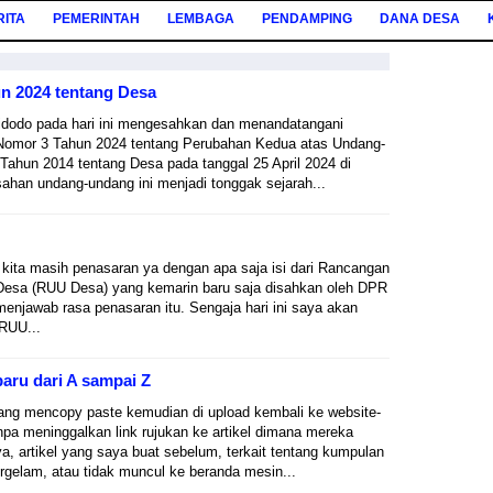
RITA
PEMERINTAH
LEMBAGA
PENDAMPING
DANA DESA
 2024 tentang Desa
idodo pada hari ini mengesahkan dan menandatangani
omor 3 Tahun 2024 tentang Perubahan Kedua atas Undang-
ahun 2014 tentang Desa pada tanggal 25 April 2024 di
han undang-undang ini menjadi tonggak sejarah...
 kita masih penasaran ya dengan apa saja isi dari Rancangan
esa (RUU Desa) yang kemarin baru saja disahkan oleh DPR
enjawab rasa penasaran itu. Sengaja hari ini saya akan
RUU...
aru dari A sampai Z
ng mencopy paste kemudian di upload kembali ke website-
anpa meninggalkan link rujukan ke artikel dimana mereka
a, artikel yang saya buat sebelum, terkait tentang kumpulan
ergelam, atau tidak muncul ke beranda mesin...