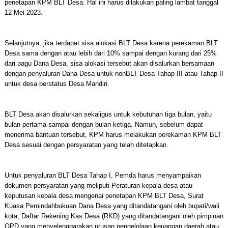
penetapan KPM BLT Desa. Hal ini harus dilakukan paling lambat tanggal
12 Mei 2023.
Selanjutnya, jika terdapat sisa alokasi BLT Desa karena perekaman BLT
Desa sama dengan atau lebih dari 10% sampai dengan kurang dari 25%
dari pagu Dana Desa, sisa alokasi tersebut akan disalurkan bersamaan
dengan penyaluran Dana Desa untuk nonBLT Desa Tahap III atau Tahap II
untuk desa berstatus Desa Mandiri.
BLT Desa akan disalurkan sekaligus untuk kebutuhan tiga bulan, yaitu
bulan pertama sampai dengan bulan ketiga. Namun, sebelum dapat
menerima bantuan tersebut, KPM harus melakukan perekaman KPM BLT
Desa sesuai dengan persyaratan yang telah ditetapkan.
Untuk penyaluran BLT Desa Tahap I, Pemda harus menyampaikan
dokumen persyaratan yang meliputi Peraturan kepala desa atau
keputusan kepala desa mengenai penetapan KPM BLT Desa, Surat
Kuasa Pemindahbukuan Dana Desa yang ditandatangani oleh bupati/wali
kota, Daftar Rekening Kas Desa (RKD) yang ditandatangani oleh pimpinan
OPD yang menyelenggarakan urusan pengelolaan keuangan daerah atau