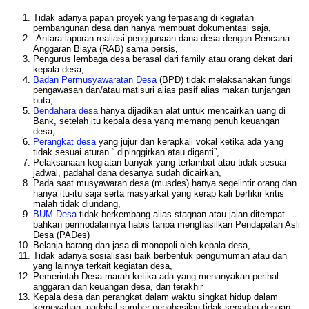
Tidak adanya papan proyek yang terpasang di kegiatan
pembangunan desa dan hanya membuat dokumentasi saja,
Antara laporan realiasi penggunaan dana desa dengan Rencana
Anggaran Biaya (RAB) sama persis,
Pengurus lembaga desa berasal dari family atau orang dekat dari
kepala desa,
Badan Permusyawaratan Desa
(BPD) tidak melaksanakan fungsi
pengawasan dan/atau matisuri alias pasif alias makan tunjangan
buta,
Bendahara desa
hanya dijadikan alat untuk mencairkan uang di
Bank, setelah itu kepala desa yang memang penuh keuangan
desa,
Perangkat desa
yang jujur dan kerapkali vokal ketika ada yang
tidak sesuai aturan “ dipinggirkan atau diganti”,
Pelaksanaan kegiatan banyak yang terlambat atau tidak sesuai
jadwal, padahal dana desanya sudah dicairkan,
Pada saat musyawarah desa (musdes) hanya segelintir orang dan
hanya itu-itu saja serta masyarkat yang kerap kali berfikir kritis
malah tidak diundang,
BUM Desa
tidak berkembang alias stagnan atau jalan ditempat
bahkan permodalannya habis tanpa menghasilkan Pendapatan Asli
Desa (PADes)
Belanja barang dan jasa di monopoli oleh kepala desa,
Tidak adanya sosialisasi baik berbentuk pengumuman atau dan
yang lainnya terkait kegiatan desa,
Pemerintah Desa marah ketika ada yang menanyakan perihal
anggaran dan keuangan desa, dan terakhir
Kepala desa dan perangkat dalam waktu singkat hidup dalam
kemewahan, padahal sumber penghasilan tidak sepadan dengan