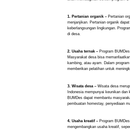
1. Pertanian organik –
Pertanian or
menjanjikan. Pertanian organik dapat
keberlangsungan lingkungan. Progra
di desa.
2. Usaha ternak –
Program BUMDes be
Masyarakat desa bisa memanfaatkan 
kambing, atau ayam. Dalam program
memberikan pelatihan untuk meningka
3. Wisata desa –
Wisata desa merup
Indonesia mempunyai keunikan dan ke
BUMDes dapat membantu masyarakat
pembuatan homestay, penyediaan maka
4. Usaha kreatif –
Program BUMDes se
mengembangkan usaha kreatif, seperti