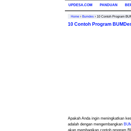
UPDESA.COM
PANDUAN
BE
Home
›
Bumdes
›
10 Contoh Program BUM
10 Contoh Program BUMDes 
Apakah Anda ingin meningkatkan kes
adalah dengan mengembangkan
BU
akan membagikan contoh program B