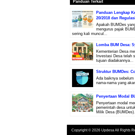
Panduan Terkait
Panduan Lengkap Ke
20/2018 dan Regulas
Apakah BUMDes yang b
mengurus pajak BUMDe
sering kali muncul...
Lomba BUM Desa: Sy
Kementerian Desa mel
Investasi Desa tela
tujuan diadakannya...
Struktur BUMDes: C
Ada baiknya sebelum 
nama-nama yang akan 
Penyertaan Modal BU
Penyertaan modal meru
pemerintah desa untu
Milik Desa (BUMDes)..
Copyright © 2026 Updesa All Rights R