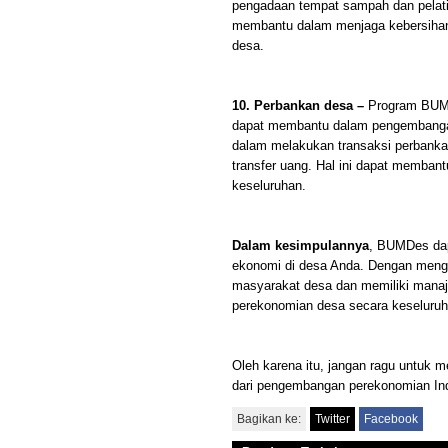
pengadaan tempat sampah dan pelati
membantu dalam menjaga kebersihan 
desa.
10. Perbankan desa –
Program BUMD
dapat membantu dalam pengembanga
dalam melakukan transaksi perbanka
transfer uang. Hal ini dapat memba
keseluruhan.
Dalam kesimpulannya
, BUMDes dap
ekonomi di desa Anda. Dengan meng
masyarakat desa dan memiliki man
perekonomian desa secara keseluruh
Oleh karena itu, jangan ragu untu
dari pengembangan perekonomian In
Bagikan ke:
Twitter
Facebook