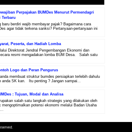
wajiban Perpajakan BUMDes Menurut Permendagri
i Terbaru
aru berdiri wajib membayar pajak? Bagaimana cara
s agar tidak terkena sanksi? Pertanyaan-pertanyaan ini
arat, Peserta, dan Hadiah Lomba
alui Direktorat Jendral Pengembangan Ekonomi dan
h secara resmi mengadakan lomba BUM Desa. Salah satu
ontoh Logo dan Peran Pengurus
anda membuat struktur bumdes persiapkan terlebih dahulu
anda SK kan. Itu penting ? Jangan sampai...
MDes : Tujuan, Modal dan Analisa
pakan salah satu langkah strategis yang dilakukan oleh
k mengoptimalkan potensi ekonomi melalui Badan Usaha
..
eserved.