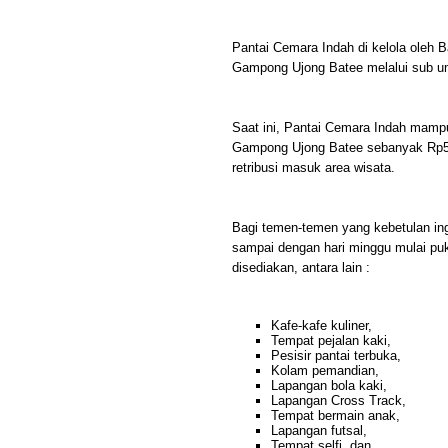
Pantai Cemara Indah di kelola ole
Gampong Ujong Batee melalui sub un
Saat ini, Pantai Cemara Indah mam
Gampong Ujong Batee sebanyak Rp50 j
retribusi masuk area wisata.
Bagi temen-temen yang kebetulan ingi
sampai dengan hari minggu mulai puk
disediakan, antara lain :
Kafe-kafe kuliner,
Tempat pejalan kaki,
Pesisir pantai terbuka,
Kolam pemandian,
Lapangan bola kaki,
Lapangan Cross Track,
Tempat bermain anak,
Lapangan futsal,
Tempat selfi, dan