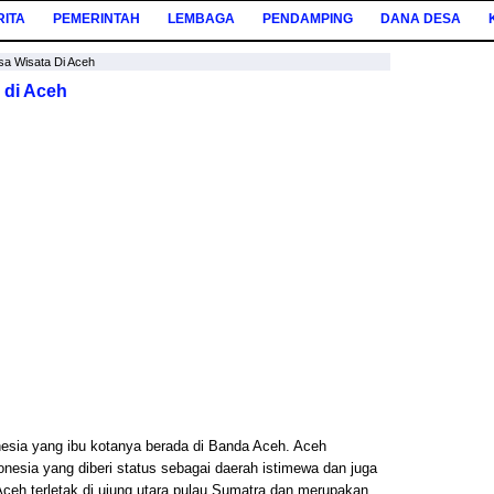
RITA
PEMERINTAH
LEMBAGA
PENDAMPING
DANA DESA
a Wisata Di Aceh
 di Aceh
nesia yang ibu kotanya berada di Banda Aceh. Aceh
onesia yang diberi status sebagai daerah istimewa dan juga
ceh terletak di ujung utara pulau Sumatra dan merupakan