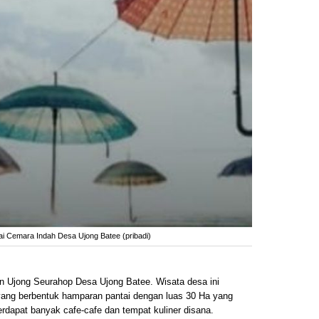
i Cemara Indah Desa Ujong Batee (pribadi)
un Ujong Seurahop Desa Ujong Batee. Wisata desa ini
yang berbentuk hamparan pantai dengan luas 30 Ha yang
terdapat banyak cafe-cafe dan tempat kuliner disana.