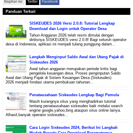
Bagikan ke:
Twitter
Facebook
Panduan Terkait
SISKEUDES 2026 Versi 2.0.8: Tutorial Lengkap
Download dan Login untuk Operator Desa
Tahun Anggaran 2026 telah resmi dimulai dengan
dirilisnya SISKEUDES versi 2.0.8! Bagi seluruh operator
desa di Indonesia, aplikasi ini menjadi tulang punggung dalam...
Langkah Menginput Saldo Awal dan Utang Pajak di
Siskeudes 2026
Awal tahun anggaran merupakan periode kritis bagi
pengelola keuangan desa. Proses penginputan Saldo
Awal dan Utang Pajak di Sistem Keuangan Desa (Siskeudes)
2026 menjadi fondasi utama pembukuan tahunan...
Penatausahaan Siskeudes Lengkap Bagi Pemula
Masih kurangnya situs yang menghadirkan tutorial
tentang penatausahaan siskeudes baik melalui search
engine google,yahoo,bing ataupun situs online lainya.
Alhasil,banyak operator siskeudes...
Cara Login Siskeudes 2024, Berikut Ini Langkah
Mudah Beserta Cara Download Parameternya