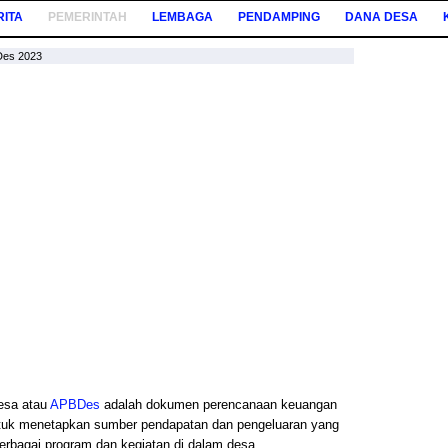
RITA
PEMERINTAH
LEMBAGA
PENDAMPING
DANA DESA
Des 2023
esa atau
APBDes
adalah dokumen perencanaan keuangan
ntuk menetapkan sumber pendapatan dan pengeluaran yang
rbagai program dan kegiatan di dalam desa.