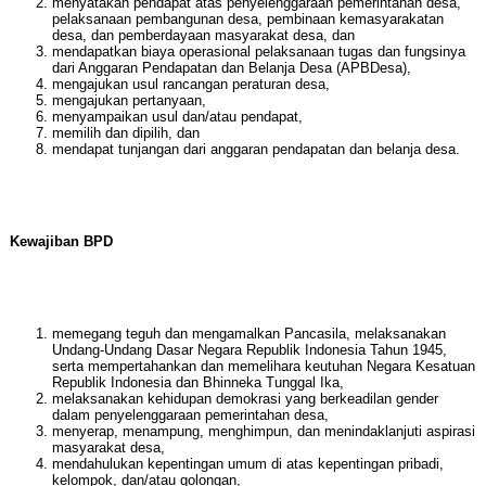
menyatakan pendapat atas penyelenggaraan pemerintahan desa,
pelaksanaan pembangunan desa, pembinaan kemasyarakatan
desa, dan pemberdayaan masyarakat desa, dan
mendapatkan biaya operasional pelaksanaan tugas dan fungsinya
dari Anggaran Pendapatan dan Belanja Desa (APBDesa),
mengajukan usul rancangan peraturan desa,
mengajukan pertanyaan,
menyampaikan usul dan/atau pendapat,
memilih dan dipilih, dan
mendapat tunjangan dari anggaran pendapatan dan belanja desa.
Kewajiban BPD
memegang teguh dan mengamalkan Pancasila, melaksanakan
Undang-Undang Dasar Negara Republik Indonesia Tahun 1945,
serta mempertahankan dan memelihara keutuhan Negara Kesatuan
Republik Indonesia dan Bhinneka Tunggal Ika,
melaksanakan kehidupan demokrasi yang berkeadilan gender
dalam penyelenggaraan pemerintahan desa,
menyerap, menampung, menghimpun, dan menindaklanjuti aspirasi
masyarakat desa,
mendahulukan kepentingan umum di atas kepentingan pribadi,
kelompok, dan/atau golongan,