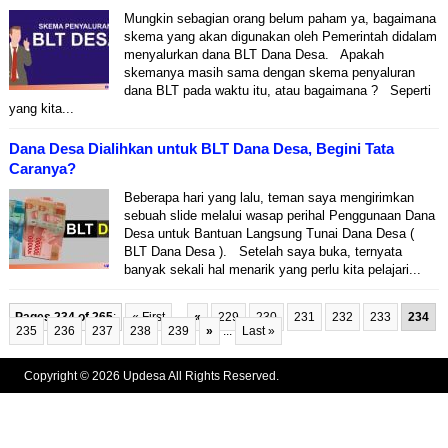
Mungkin sebagian orang belum paham ya, bagaimana
skema yang akan digunakan oleh Pemerintah didalam
menyalurkan dana BLT Dana Desa. Apakah
skemanya masih sama dengan skema penyaluran
dana BLT pada waktu itu, atau bagaimana ? Seperti
yang kita...
Dana Desa Dialihkan untuk BLT Dana Desa, Begini Tata
Caranya?
Beberapa hari yang lalu, teman saya mengirimkan
sebuah slide melalui wasap perihal Penggunaan Dana
Desa untuk Bantuan Langsung Tunai Dana Desa (
BLT Dana Desa ). Setelah saya buka, ternyata
banyak sekali hal menarik yang perlu kita pelajari...
Pages 234 of 265
:
« First
...
«
229
230
231
232
233
234
235
236
237
238
239
»
...
Last »
Copyright © 2026 Updesa All Rights Reserved.