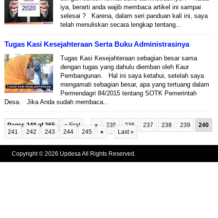
iya, berarti anda wajib membaca artikel ini sampai
selesai ? Karena, dalam seri panduan kali ini, saya
telah menuliskan secara lengkap tentang...
Tugas Kasi Kesejahteraan Serta Buku Administrasinya
Tugas Kasi Kesejahteraan sebagian besar sama
dengan tugas yang dahulu diemban oleh Kaur
Pembangunan. Hal ini saya ketahui, setelah saya
mengamati sebagian besar, apa yang tertuang dalam
Permendagri 84/2015 tentang SOTK Pemerintah
Desa. Jika Anda sudah membaca...
Pages 240 of 265
:
« First
...
«
235
236
237
238
239
240
241
242
243
244
245
»
...
Last »
Copyright © 2026 Updesa All Rights Reserved.