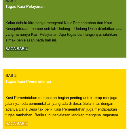
BAB 4
Tugas Kasi
Pelayanan
Kalau dahulu kita hanya mengenal Kaur Pemerintahan dan Kaur
Kesejahteraan, namun setelah Undang – Undang Desa diterbitkan ada
yang namanya Kasi Pelayanan. Apa tugas dan fungsinya, silahkan
simak penjelasan pada bab ini.
BACA BAB 4
BAB 5
Tugas Kasi Pemerintahan
Kasi Pemerintahan merupakan bagian penting untuk tetap menjaga
jalannya roda pemerintahan yang ada di desa. Selain itu, dengan
adanya Dana Desa tak pelik Kasi Pemerintahan juga mendapatkan
tugas tambahan. Berikut ini penjelasan lengkap mengenai tugasnya.
BACA BAB 5