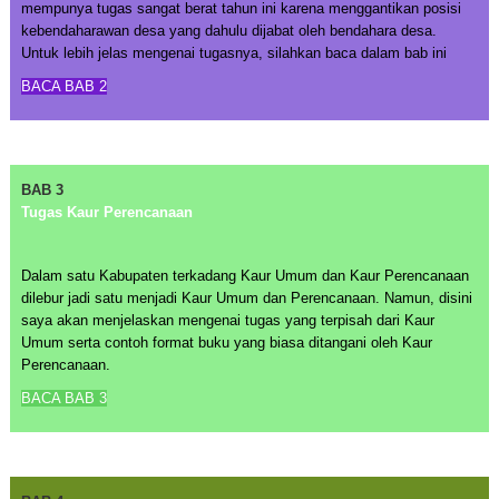
mempunya tugas sangat berat tahun ini karena menggantikan posisi
kebendaharawan desa yang dahulu dijabat oleh bendahara desa.
Untuk lebih jelas mengenai tugasnya, silahkan baca dalam bab ini
BACA BAB 2
BAB 3
Tugas Kaur Perencanaan
Dalam satu Kabupaten terkadang Kaur Umum dan Kaur Perencanaan
dilebur jadi satu menjadi Kaur Umum dan Perencanaan. Namun, disini
saya akan menjelaskan mengenai tugas yang terpisah dari Kaur
Umum serta contoh format buku yang biasa ditangani oleh Kaur
Perencanaan.
BACA BAB 3