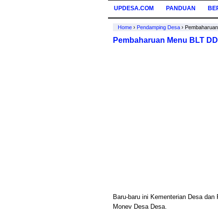
UPDESA.COM
PANDUAN
BE
Home
›
Pendamping Desa
›
Pembaharuan 
Pembaharuan Menu BLT DD 
Baru-baru ini Kementerian Desa dan
Monev Desa Desa.