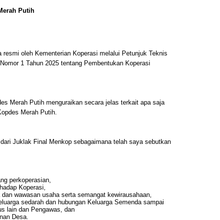
Merah Putih
a resmi oleh Kementerian Koperasi melalui Petunjuk Teknis
a Nomor 1 Tahun 2025 tentang Pembentukan Koperasi
s Merah Putih menguraikan secara jelas terkait apa saja
Kopdes Merah Putih.
g dari Juklak Final Menkop sebagaimana telah saya sebutkan
ng perkoperasian,
erhadap Koperasi,
a dan wawasan usaha serta semangat kewirausahaan,
luarga sedarah dan hubungan Keluarga Semenda sampai
us lain dan Pengawas, dan
inan Desa.