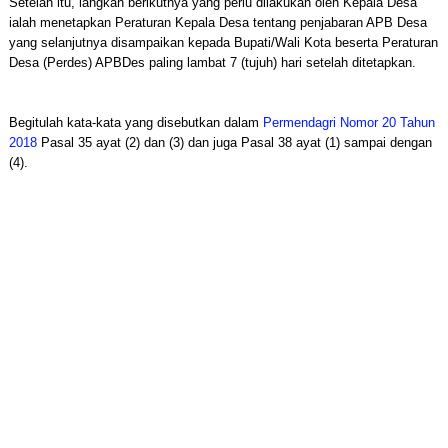
Setelah itu, langkah berikutnya yang perlu dilakukan oleh Kepala Desa
ialah menetapkan Peraturan Kepala Desa tentang penjabaran APB Desa
yang selanjutnya disampaikan kepada Bupati/Wali Kota beserta Peraturan
Desa (Perdes) APBDes paling lambat 7 (tujuh) hari setelah ditetapkan.
Begitulah kata-kata yang disebutkan dalam
Permendagri Nomor 20 Tahun
2018
Pasal 35 ayat (2) dan (3) dan juga Pasal 38 ayat (1) sampai dengan
(4).