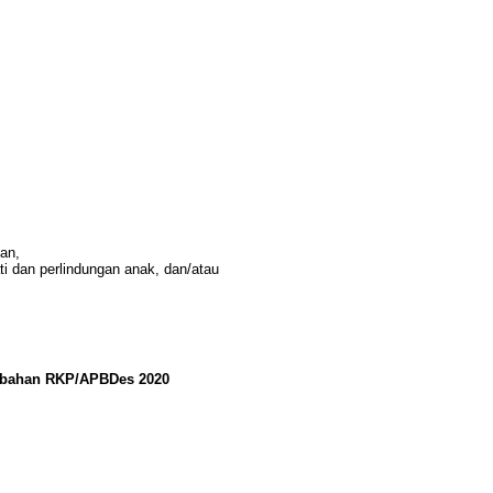
an,
i dan perlindungan anak, dan/atau
ubahan RKP/APBDes 2020