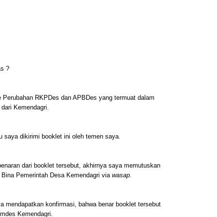
as ?
sme Perubahan RKPDes dan APBDes yang termuat dalam
 dari Kemendagri.
 saya dikirimi booklet ini oleh temen saya.
benaran dari booklet tersebut, akhirnya saya memutuskan
t Bina Pemerintah Desa Kemendagri via
wasap
.
a mendapatkan konfirmasi, bahwa benar booklet tersebut
emdes Kemendagri.