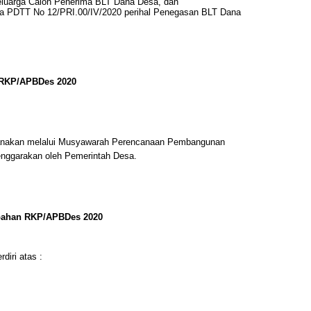
eluarga Calon Penerima BLT Dana Desa, dan
 PDTT No 12/PRI.00/IV/2020 perihal Penegasan BLT Dana
 RKP/APBDes 2020
nakan melalui Musyawarah Perencanaan Pembangunan
enggarakan oleh Pemerintah Desa.
ubahan RKP/APBDes 2020
iri atas :