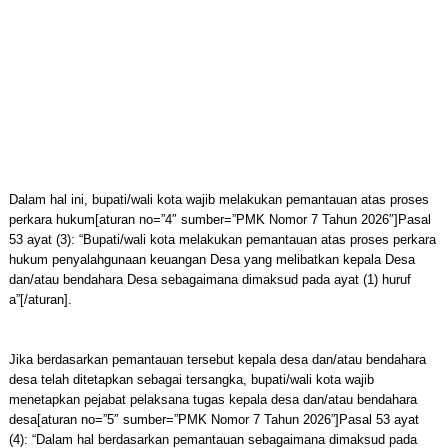
Dalam hal ini, bupati/wali kota wajib melakukan pemantauan atas proses
perkara hukum[aturan no=”4″ sumber=”PMK Nomor 7 Tahun 2026″]Pasal
53 ayat (3): “Bupati/wali kota melakukan pemantauan atas proses perkara
hukum penyalahgunaan keuangan Desa yang melibatkan kepala Desa
dan/atau bendahara Desa sebagaimana dimaksud pada ayat (1) huruf
a”[/aturan].
Jika berdasarkan pemantauan tersebut kepala desa dan/atau bendahara
desa telah ditetapkan sebagai tersangka, bupati/wali kota wajib
menetapkan pejabat pelaksana tugas kepala desa dan/atau bendahara
desa[aturan no=”5″ sumber=”PMK Nomor 7 Tahun 2026”]Pasal 53 ayat
(4): “Dalam hal berdasarkan pemantauan sebagaimana dimaksud pada