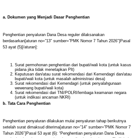
a. Dokumen yang Menjadi Dasar Penghentian
Penghentian penyaluran Dana Desa reguler dilaksanakan
berdasarkan[aturan no=”13″ sumber=”PMK Nomor 7 Tahun 2026″]Pasal
53 ayat (5)[/aturan]:
Surat permohonan penghentian dari bupati/wali kota (untuk kasus
pidana jika tidak menetapkan Plt)
Keputusan dan/atau surat rekomendasi dari Kemendagri dan/atau
bupati/wali kota (untuk masalah administrasi desa)
Surat rekomendasi dari Kemendagri (untuk penyalahgunaan
wewenang bupati/wali kota)
Surat rekomendasi dari TNI/POLRI/lembaga keamanan negara
(untuk indikasi ancaman NKRI)
b. Tata Cara Penghentian
Penghentian penyaluran dilakukan mulai penyaluran tahap berikutnya
setelah surat dimaksud diterima[aturan no=”14″ sumber=”PMK Nomor 7
Tahun 2026″]Pasal 53 ayat (6): “Penghentian penyaluran Dana Desa