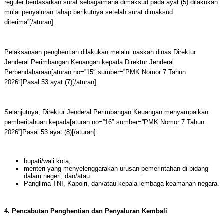
reguler berdasarkan surat sebagaimana dimaksud pada ayat (5) dilakukan
mulai penyaluran tahap berikutnya setelah surat dimaksud
diterima”[/aturan].
Pelaksanaan penghentian dilakukan melalui naskah dinas Direktur
Jenderal Perimbangan Keuangan kepada Direktur Jenderal
Perbendaharaan[aturan no=”15″ sumber=”PMK Nomor 7 Tahun
2026″]Pasal 53 ayat (7)[/aturan].
Selanjutnya, Direktur Jenderal Perimbangan Keuangan menyampaikan
pemberitahuan kepada[aturan no=”16″ sumber=”PMK Nomor 7 Tahun
2026”]Pasal 53 ayat (8)[/aturan]:
bupati/wali kota;
menteri yang menyelenggarakan urusan pemerintahan di bidang
dalam negeri; dan/atau
Panglima TNI, Kapolri, dan/atau kepala lembaga keamanan negara.
4. Pencabutan Penghentian dan Penyaluran Kembali