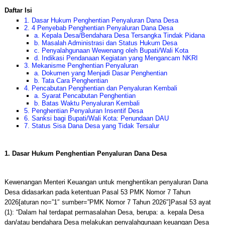
Daftar Isi
1. Dasar Hukum Penghentian Penyaluran Dana Desa
2. 4 Penyebab Penghentian Penyaluran Dana Desa
a. Kepala Desa/Bendahara Desa Tersangka Tindak Pidana
b. Masalah Administrasi dan Status Hukum Desa
c. Penyalahgunaan Wewenang oleh Bupati/Wali Kota
d. Indikasi Pendanaan Kegiatan yang Mengancam NKRI
3. Mekanisme Penghentian Penyaluran
a. Dokumen yang Menjadi Dasar Penghentian
b. Tata Cara Penghentian
4. Pencabutan Penghentian dan Penyaluran Kembali
a. Syarat Pencabutan Penghentian
b. Batas Waktu Penyaluran Kembali
5. Penghentian Penyaluran Insentif Desa
6. Sanksi bagi Bupati/Wali Kota: Penundaan DAU
7. Status Sisa Dana Desa yang Tidak Tersalur
1. Dasar Hukum Penghentian Penyaluran Dana Desa
Kewenangan Menteri Keuangan untuk menghentikan penyaluran Dana
Desa didasarkan pada ketentuan Pasal 53 PMK Nomor 7 Tahun
2026[aturan no=”1″ sumber=”PMK Nomor 7 Tahun 2026″]Pasal 53 ayat
(1): “Dalam hal terdapat permasalahan Desa, berupa: a. kepala Desa
dan/atau bendahara Desa melakukan penyalahgunaan keuangan Desa