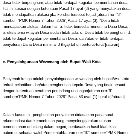
desa tidak berpenghuni, atau tidak terdapat kegiatan pemerintahan desa.
Hal ini sesuai dengan ketentuan Pasal 17 ayat (3) yang menyatakan desa
tidak mendapatkan alokasi jika kondisi tersebut terjadi[aturan no=”8″
sumber=”PMK Nomor 7 Tahun 2026″]Pasal 17 ayat (3): “Desa tidak
mendapatkan alokasi dalam hal: a. tidak bersedia menerima Dana Desa;
b. eksistensi wilayah Desa sudah tidak ada; c. Desa tidak berpenghuni; d.
tidak terdapat kegiatan pemerintahan Desa; dan/atau e. tidak terdapat
penyaluran Dana Desa minimal 3 (tiga) tahun berturut-turut”[/aturan].
c. Penyalahgunaan Wewenang oleh Bupati/Wali Kota
Penyebab ketiga adalah penyalahgunaan wewenang oleh bupati/wali kota
terkait pelantikan dan/atau penghentian kepala Desa yang tidak sesuai
dengan ketentuan peraturan perundang-undangan[aturan no=”9″
sumber=”PMK Nomor 7 Tahun 2026″]Pasal 53 ayat (1) huruf c[/aturan].
Dalam kasus ini, penghentian penyaluran didasarkan pada surat
rekomendasi dari kementerian yang menyelenggarakan urusan
pemerintahan di bidang dalam negeri, berdasarkan hasil klarifikasi
gubernur sebagai wakil Pemerintah[aturan no=”10″ sumber=”PMK Nomor