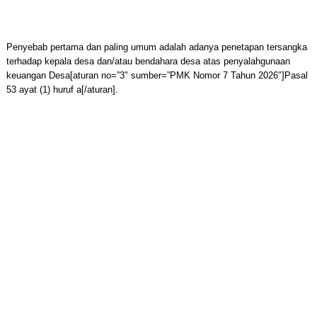
Penyebab pertama dan paling umum adalah adanya penetapan tersangka
terhadap kepala desa dan/atau bendahara desa atas penyalahgunaan
keuangan Desa[aturan no=”3″ sumber=”PMK Nomor 7 Tahun 2026″]Pasal
53 ayat (1) huruf a[/aturan].