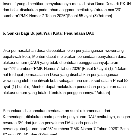
Insentif yang dihentikan penyalurannya menjadi sisa Dana Desa di RKUN
dan tidak disalurkan pada tahun anggaran berikutnya[aturan no=”23″
sumber=”PMK Nomor 7 Tahun 2026”]Pasal 55 ayat (3)[/aturan].
6. Sanksi bagi Bupati/Wali Kota: Penundaan DAU
Jika permasalahan desa disebabkan oleh penyalahgunaan wewenang
bupati/wali kota, Menteri dapat melakukan penundaan penyaluran dana
alokasi umum (DAU) yang tidak ditentukan penggunaannya[aturan
no=”24″ sumber=”PMK Nomor 7 Tahun 2026″]Pasal 57 ayat (1): “Dalam
hal terdapat permasalahan Desa yang disebabkan penyalahgunaan
wewenang oleh bupati/wali kota sebagaimana dimaksud dalam Pasal 53
ayat (1) huruf c, Menteri dapat melakukan penundaan penyaluran dana
alokasi umum yang tidak ditentukan penggunaannya”[/aturan].
Penundaan dilaksanakan berdasarkan surat rekomendasi dari
Kemendagri, dilakukan pada periode penyaluran DAU berikutnya, dengan
besaran 3% dari jumlah penyaluran DAU pada periode
bersangkutan[aturan no=”25″ sumber=”PMK Nomor 7 Tahun 2026″]Pasal
57 ayat (3), (4), dan (5)[/aturan].