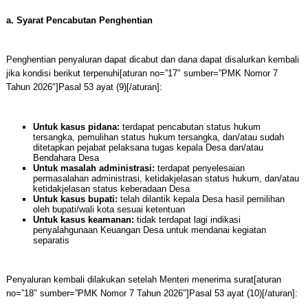
a. Syarat Pencabutan Penghentian
Penghentian penyaluran dapat dicabut dan dana dapat disalurkan kembali
jika kondisi berikut terpenuhi[aturan no=”17″ sumber=”PMK Nomor 7
Tahun 2026″]Pasal 53 ayat (9)[/aturan]:
Untuk kasus pidana:
terdapat pencabutan status hukum
tersangka, pemulihan status hukum tersangka, dan/atau sudah
ditetapkan pejabat pelaksana tugas kepala Desa dan/atau
Bendahara Desa
Untuk masalah administrasi:
terdapat penyelesaian
permasalahan administrasi, ketidakjelasan status hukum, dan/atau
ketidakjelasan status keberadaan Desa
Untuk kasus bupati:
telah dilantik kepala Desa hasil pemilihan
oleh bupati/wali kota sesuai ketentuan
Untuk kasus keamanan:
tidak terdapat lagi indikasi
penyalahgunaan Keuangan Desa untuk mendanai kegiatan
separatis
Penyaluran kembali dilakukan setelah Menteri menerima surat[aturan
no=”18″ sumber=”PMK Nomor 7 Tahun 2026″]Pasal 53 ayat (10)[/aturan]: