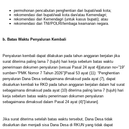
permohonan pencabutan penghentian dari bupati/wali kota;
rekomendasi dari bupati/wali kota dan/atau Kemendagri;
rekomendasi dari Kemendagri (untuk kasus bupati); atau
rekomendasi dari TNI/POLRI/lembaga keamanan negara.
b. Batas Waktu Penyaluran Kembali
Penyaluran kembali dapat dilakukan pada tahun anggaran berjalan jika
surat diterima paling lama 7 (tujuh) hari kerja sebelum batas waktu
penerimaan dokumen penyaluran (sesuai Pasal 24 ayat 4)[aturan no=”19″
sumber=”PMK Nomor 7 Tahun 2026″]Pasal 53 ayat (11): “Penghentian
penyaluran Dana Desa sebagaimana dimaksud pada ayat (7), dapat
disalurkan kembali ke RKD pada tahun anggaran berjalan dalam hal surat
sebagaimana dimaksud pada ayat (10) diterima paling lama 7 (tujuh) hari
kerja sebelum batas waktu penerimaan dokumen penyaluran
sebagaimana dimaksud dalam Pasal 24 ayat (4)”[/aturan].
Jika surat diterima setelah batas waktu tersebut, Dana Desa tidak
disalurkan dan menjadi sisa Dana Desa di RKUN yang tidak dapat