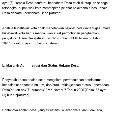
ayat (3), kepala Desa dan/atau bendahara Desa telah ditetapkan sebagai
tersangka, bupati/wali kota menetapkan pejabat pelaksana tugas kepala
Desa dan/atau bendahara Desa”[/aturan].
Apabila bupati/wali kota tidak menetapkan pejabat pelaksana tugas, maka
bupati/wali kota harus mengajukan surat permohonan penghentian
penyaluran Dana Desa[aturan no=”6″ sumber=”PMK Nomor 7 Tahun
2026”]Pasal 53 ayat (5) huruf a[/aturan].
b. Masalah Administrasi dan Status Hukum Desa
Penyebab kedua adalah desa mengalami permasalahan administrasi,
ketidakjelasan status hukum, dan/atau ketidakjelasan status keberadaan
Desa[aturan no=”7″ sumber=”PMK Nomor 7 Tahun 2026″]Pasal 53 ayat
(1) huruf b[/aturan].
Contohnya adalah desa yang eksistensi wilayahnya sudah tidak ada,