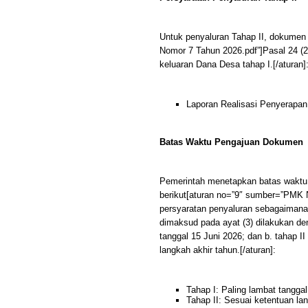
Untuk penyaluran Tahap II, dokumen
Nomor 7 Tahun 2026.pdf”]Pasal 24 (2)
keluaran Dana Desa tahap I.[/aturan]
Laporan Realisasi Penyerapan
Batas Waktu Pengajuan Dokumen
Pemerintah menetapkan batas waktu
berikut[aturan no=”9″ sumber=”PMK 
persyaratan penyaluran sebagaimana
dimaksud pada ayat (3) dilakukan den
tanggal 15 Juni 2026; dan b. tahap I
langkah akhir tahun.[/aturan]:
Tahap I: Paling lambat tangga
Tahap II: Sesuai ketentuan la