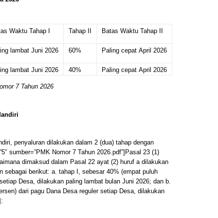
tas Waktu Tahap I
Tahap II
Batas Waktu Tahap II
ing lambat Juni 2026
60%
Paling cepat April 2026
ing lambat Juni 2026
40%
Paling cepat April 2026
Nomor 7 Tahun 2026
andiri
iri, penyaluran dilakukan dalam 2 (dua) tahap dengan
=”5″ sumber=”PMK Nomor 7 Tahun 2026.pdf”]Pasal 23 (1)
aimana dimaksud dalam Pasal 22 ayat (2) huruf a dilakukan
 sebagai berikut: a. tahap I, sebesar 40% (empat puluh
setiap Desa, dilakukan paling lambat bulan Juni 2026; dan b.
ersen) dari pagu Dana Desa reguler setiap Desa, dilakukan
]: