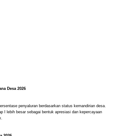
ana Desa 2026
rsentase penyaluran berdasarkan status kemandirian desa.
p I lebih besar sebagai bentuk apresiasi dan kepercayaan
k.
a 2026