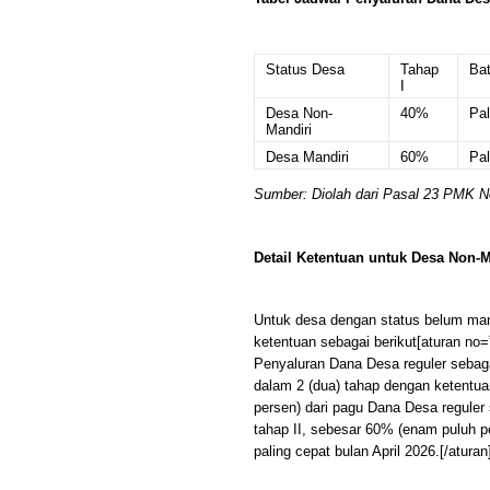
Status Desa
Tahap
Ba
I
Desa Non-
40%
Pal
Mandiri
Desa Mandiri
60%
Pal
Sumber: Diolah dari Pasal 23 PMK 
Detail Ketentuan untuk Desa Non-M
Untuk desa dengan status belum mand
ketentuan sebagai berikut[aturan no
Penyaluran Dana Desa reguler sebag
dalam 2 (dua) tahap dengan ketentuan
persen) dari pagu Dana Desa reguler 
tahap II, sebesar 60% (enam puluh p
paling cepat bulan April 2026.[/aturan