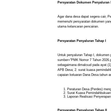
Persyaratan Dokumen Penyaluran
Agar dana desa dapat segera cair, 
memenuhi persyaratan dokumen yang
utama kelancaran pencairan.
Persyaratan Penyaluran Tahap I
Untuk penyaluran Tahap I, dokumen pe
sumber=”PMK Nomor 7 Tahun 2026.pd
sebagaimana dimaksud pada ayat (1) t
APB Desa; 2. surat kuasa pemindahb
capaian keluaran Dana Desa tahun an
Peraturan Desa (Perdes) men
Surat Kuasa Pemindahbukuan
Laporan Realisasi Penyerapa
Persyaratan Penyaluran Tahap II