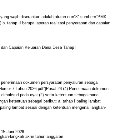
 yang wajib diserahkan adalah[aturan no=”8″ sumber=”PMK
 b. tahap II berupa laporan realisasi penyerapan dan capaian
:
 dan Capaian Keluaran Dana Desa Tahap I
 penerimaan dokumen persyaratan penyaluran sebagai
Nomor 7 Tahun 2026.pdf”]Pasal 24 (4) Penerimaan dokumen
 dimaksud pada ayat (2) serta ketentuan sebagaimana
gan ketentuan sebagai berikut: a. tahap I paling lambat
I paling lambat sesuai dengan ketentuan mengenai langkah-
l 15 Juni 2026
ngkah-langkah akhir tahun anggaran