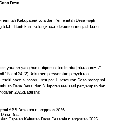
 Dana Desa
Pemerintah Kabupaten/Kota dan Pemerintah Desa wajib
 telah ditentukan. Kelengkapan dokumen menjadi kunci
rsyaratan yang harus dipenuhi terdiri atas[aturan no=”7″
f”]Pasal 24 (2) Dokumen persyaratan penyaluran
erdiri atas: a. tahap I berupa: 1. peraturan Desa mengenai
ukuan Dana Desa; dan 3. laporan realisasi penyerapan dan
ggaran 2025;[/aturan]:
genai APB Desatahun anggaran 2026
 Dana Desa
n dan Capaian Keluaran Dana Desatahun anggaran 2025