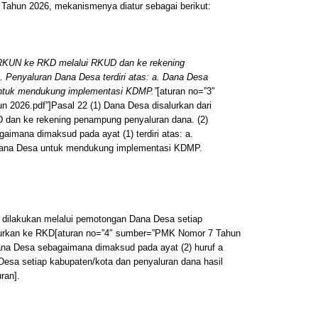
ahun 2026, mekanismenya diatur sebagai berikut:
 RKUN ke RKD melalui RKUD dan ke rekening
 Penyaluran Dana Desa terdiri atas: a. Dana Desa
untuk mendukung implementasi KDMP.”
[aturan no=”3″
2026.pdf”]Pasal 22 (1) Dana Desa disalurkan dari
dan ke rekening penampung penyaluran dana. (2)
imana dimaksud pada ayat (1) terdiri atas: a.
 Dana Desa untuk mendukung implementasi KDMP.
n dilakukan melalui pemotongan Dana Desa setiap
lurkan ke RKD[aturan no=”4″ sumber=”PMK Nomor 7 Tahun
ana Desa sebagaimana dimaksud pada ayat (2) huruf a
esa setiap kabupaten/kota dan penyaluran dana hasil
ran].