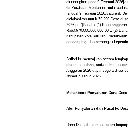
diundangkan pada 9 Februari 2026[a
65 Peraturan Menteri ini mulai berla
tanggal 9 Februari 2026.[/aturan]. D
dialokasikan untuk 75.260 Desa di 
2026.pdf”]Pasal 7 (1) Pagu anggaran
Rp60.570.000.000.000,00… (2) Dana 
kabupaten/kota.[/aturan], pertanyaan
pendamping, dan pemangku kepenting
Artikel ini menyajikan secara lengka
persentase dana, serta dokumen per
Anggaran 2026 dapat segera direali
Nomor 7 Tahun 2026.
Mekanisme Penyaluran Dana Desa
Alur Penyaluran dari Pusat ke Des
Dana Desa disalurkan secara berjenj