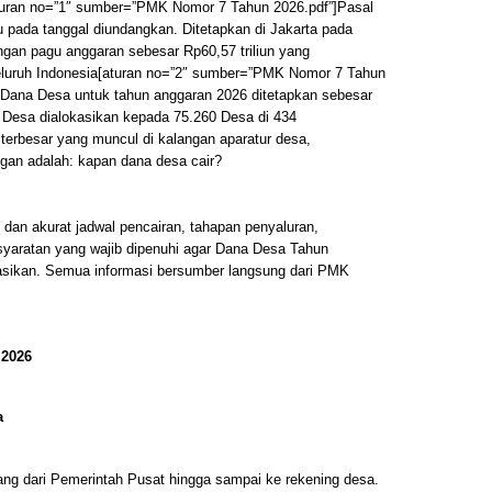
turan no=”1″ sumber=”PMK Nomor 7 Tahun 2026.pdf”]Pasal
ku pada tanggal diundangkan. Ditetapkan di Jakarta pada
engan pagu anggaran sebesar Rp60,57 triliun yang
seluruh Indonesia[aturan no=”2″ sumber=”PMK Nomor 7 Tahun
 Dana Desa untuk tahun anggaran 2026 ditetapkan sebesar
Desa dialokasikan kepada 75.260 Desa di 434
 terbesar yang muncul di kalangan aparatur desa,
an adalah: kapan dana desa cair?
p dan akurat jadwal pencairan, tahapan penyaluran,
syaratan yang wajib dipenuhi agar Dana Desa Tahun
sasikan. Semua informasi bersumber langsung dari PMK
 2026
a
ang dari Pemerintah Pusat hingga sampai ke rekening desa.