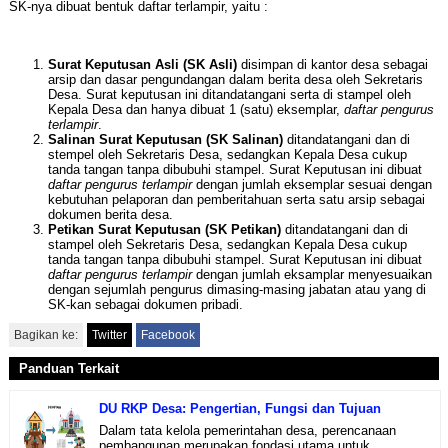
SK-nya dibuat bentuk daftar terlampir, yaitu :
Surat Keputusan Asli (SK Asli)
disimpan di kantor desa sebagai
arsip dan dasar pengundangan dalam berita desa oleh Sekretaris
Desa. Surat keputusan ini ditandatangani serta di stampel oleh
Kepala Desa dan hanya dibuat 1 (satu) eksemplar,
daftar pengurus
terlampir
.
Salinan Surat Keputusan (SK Salinan)
ditandatangani dan di
stempel oleh Sekretaris Desa, sedangkan Kepala Desa cukup
tanda tangan tanpa dibubuhi stampel. Surat Keputusan ini dibuat
daftar pengurus terlampir
dengan jumlah eksemplar sesuai dengan
kebutuhan pelaporan dan pemberitahuan serta satu arsip sebagai
dokumen berita desa.
Petikan Surat Keputusan (SK Petikan)
ditandatangani dan di
stampel oleh Sekretaris Desa, sedangkan Kepala Desa cukup
tanda tangan tanpa dibubuhi stampel. Surat Keputusan ini dibuat
daftar pengurus terlampir
dengan jumlah eksamplar menyesuaikan
dengan sejumlah pengurus dimasing-masing jabatan atau yang di
SK-kan sebagai dokumen pribadi.
Bagikan ke:
Twitter
Facebook
Panduan Terkait
DU RKP Desa: Pengertian, Fungsi dan Tujuan
Dalam tata kelola pemerintahan desa, perencanaan
pembangunan merupakan fondasi utama untuk