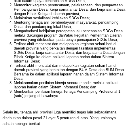
aktif dalam upaya pencapaian SDGs Desa;
Memonitor kegiatan perencanaan, pelaksanaan, dan pengawasan
Pembangunan Desa, kerja sama antar Desa, dan kerja sama Desa
dengan Pihak Ketiga di daerah provinsi;
Melakukan sosialisasi kebijakan SDGs Desa;
Mentoring tenaga ahli pemberdayaan masyarakat, pendamping
Desa, dan pendamping lokal Desa;
Mengadvokasi kebijakan percepatan laju pencapaian SDGs Desa
melalui dukungan program dan/atau kegiatan Pemerintah Daerah
provinsi yang difokuskan pada upaya pencapaian SDGs Desa;
Terlibat aktif mencatat dan melaporkan kegiatan sehari-hari di
daerah provinsi yang berkaitan dengan fasilitasi implementasi
SDGs Desa, kerja sama antar Desa, dan kerja sama Desa dengan
Pihak Ketiga ke dalam aplikasi laporan harian dalam Sistem
Informasi Desa;
Terlibat aktif mencatat dan melaporkan kegiatan sehari-hari di
daerah provinsi yang berkaitan dengan BUM Desa dan BUM Desa
Bersama ke dalam aplikasi laporan harian dalam Sistem Informasi
Desa;
Melaksanakan penilaian kinerja secara mandiri melalui aplikasi
laporan harian dalam Sistem Informasi Desa; dan
Memberikan penilaian kinerja Tenaga Pendamping Profesional 1
(satu) jenjang di bawahnya.
Selain itu, tenaga ahli provinsi juga memiliki tugas lain sebagaimana
disebutkan dalam pasal 21 ayat 5 peraturan di atas. Yang uraiannya
adalah sebagai berikut: