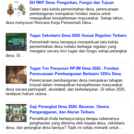
DU RKP Desa: Pengertian, Fungsi dan Tujuan
Dalam tata kelola pemerintahan desa, perencanaan
pembangunan merupakan fondasi utama untuk
mewujudkan kesejahteraan masyarakat. Setiap tahun,
desa menyusun Rencana Kerja Pemerintah Desa...
Tugas Sekretaris Desa 2026 Sesuai Regulasi Terbaru
Pemerintah terus berupaya memperkuat tata kelola
pemerintahan desa melalui berbagai regulasi yang
mengatur secara rinci tugas dan fungsi setiap perangkat
desa. Di...
Tugas Tim Penyusun RPJM Desa 2026 : Fondasi
Perencanaan Pembangunan Berbasis SDGs Desa
Perencanaan pembangunan desa merupakan tahapan
krusial dalam mewujudkan kesejahteraan masyarakat
desa secara partisipatif, akuntabel, dan berkelanjutan. Di tahun 2026,
landasan hukum utama...
Gaji Perangkat Desa 2026: Besaran, Skema
Penganggaran, dan Aturan Terbaru
Pernahkah Anda bertanya-tanya berapa sebenarnya
penghasilan yang diterima oleh kepala desa, sekretaris
desa, dan perangkat desa lainnya? Topik ini selalu menarik untuk...