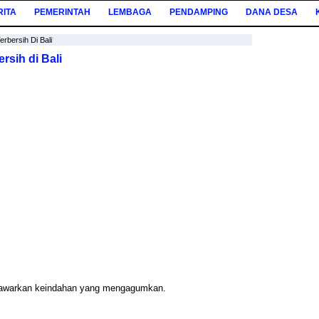
RITA
PEMERINTAH
LEMBAGA
PENDAMPING
DANA DESA
erbersih Di Bali
rsih di Bali
enawarkan keindahan yang mengagumkan.