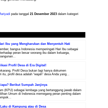
ariyadi
pada tanggal
21 Desember 2023
dalam kategori
ari Ibu yang Mengharukan dan Menyentuh Hati
ember, bangsa Indonesia memperingati Hari Ibu sebagai
erhadap peran besar seorang ibu dalam keluarga,
bangunan...
kasi Profil Desa di Era Digital!
 sekarang, Profil Desa bukan lagi hanya dokumen
ri itu, profil desa adalah “wajah” desa Anda yang...
Siapa? Berikut Sumpah Janjinya
um (KPU) sebagai lembaga yang bertanggung jawab dalam
lihan Umum di Indonesia memegang peran penting dalam
ompok...
g Laku di Kampung atau di Desa