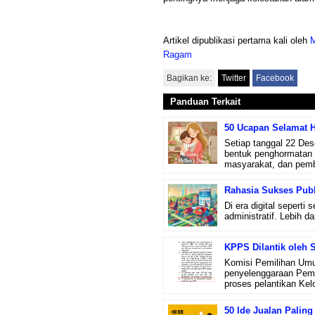
Artikel dipublikasi pertama kali oleh
M
Ragam
Bagikan ke:
Twitter
Facebook
Panduan Terkait
50 Ucapan Selamat H
Setiap tanggal 22 Des
bentuk penghormatan t
masyarakat, dan pem
Rahasia Sukses Publi
Di era digital seperti
administratif. Lebih da
KPPS Dilantik oleh 
Komisi Pemilihan Um
penyelenggaraan Pemi
proses pelantikan Kel
50 Ide Jualan Palin