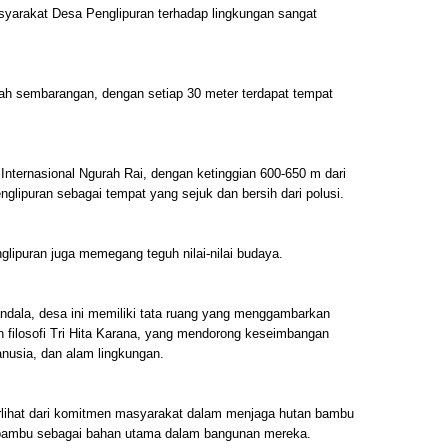
asyarakat Desa Penglipuran terhadap lingkungan sangat
 sembarangan, dengan setiap 30 meter terdapat tempat
Internasional Ngurah Rai, dengan ketinggian 600-650 m dari
glipuran sebagai tempat yang sejuk dan bersih dari polusi.
lipuran juga memegang teguh nilai-nilai budaya.
ndala, desa ini memiliki tata ruang yang menggambarkan
n filosofi Tri Hita Karana, yang mendorong keseimbangan
usia, dan alam lingkungan.
erlihat dari komitmen masyarakat dalam menjaga hutan bambu
bambu sebagai bahan utama dalam bangunan mereka.