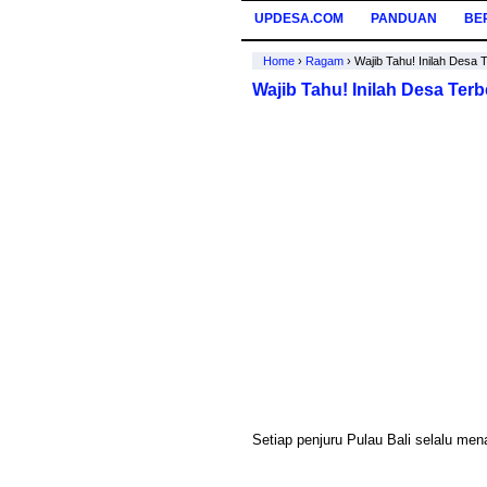
UPDESA.COM
PANDUAN
BE
Home
›
Ragam
›
Wajib Tahu! Inilah Desa T
Wajib Tahu! Inilah Desa Terbe
Setiap penjuru Pulau Bali selalu m