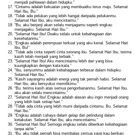
menjadi pahlawan dalam hidupku.”
“Cintamu adalah kekuatan yang membuatku terus maju. Selamat
Hari Ibu, Bu.”
“Tidak ada pelukan yang lebih hangat daripada pelukanmu.
Selamat Hari Ibu, aku mencintaimu.”
“Bu, aku berjanji akan selalu menjagamu seperti engkau
menjagaku. Selamat Hari Ibu.”
“Selamat Hari Ibu! Doaku selalu untuk kebahagiaan dan
kesehatanmu.”
“Engkau adalah perempuan terkuat yang aku kenal. Selamat Hari
Ibu, Bu!”
“Tidak ada cinta seperti cinta seorang ibu. Selamat Hari Ibu, terima
kasih telah menjadi yang terbaik.”
“Selamat Hari Ibu! Aku mencintaimu lebih dari yang bisa
kuungkapkan dengan kata-kata.”
“Ibu, senyummu adalah kebahagiaan terbesar dalam hidupku.
Selamat Hari Ibu.”
“Kasih sayangmu adalah energi yang tak pernah habis. Selamat
Hari Ibu, aku bersyukur memilikimu.”
“Bu, terima kasih atas semua pengorbananmu. Selamat Hari Ibu,
aku akan selalu mencintaimu.”
“Selamat Hari Ibu! Engkau adalah alasan aku ingin menjadi orang
yang lebih baik setiap hari.”
“Tidak ada cinta yang lebih murni daripada cintamu, Bu. Selamat
Hari Ibu.”
“Engkau adalah cahaya dalam gelap dan pelindung dalam
ketakutan. Selamat Hari Ibu, aku mencintaimu.”
“Selamat Hari Ibu! Semoga engkau selalu diberikan kebahagiaan
tanpa akhir.”
“Bu, aku tidak pernah bisa membalas semua yang kau berikan.