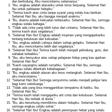
dan berlindung. Aku mencintaimu selamanya.”
“Ibu, engkau adalah alasanku untuk terus berjuang. Selamat Hari
Ibu untuk pahlawan hidupku.”
“Terima kasih atas cinta tanpa syarat yang selalu kau berikan.
Selamat Hari Ibu, aku bangga menjadi anakmu.”
“Bu, doamu adalah kekuatan terbesarku. Selamat Hari Ibu, semoga
engkau selalu bahagia.”
“Tidak ada cinta yang lebih tulus dari cintamu. Selamat Hari Ibu,
terima kasih atas segalanya.”
“Selamat Hari Ibu! Engkau adalah inspirasi yang mengajarkanku
tentang ketulusan dan kekuatan.”
“Ibu, engkau adalah cahaya dalam setiap gelapku. Selamat Hari
Ibu, aku mencintaimu lebih dari segalanya.”
“Selamat Hari Ibu! Terima kasih telah menjadi pelindung, guru, dan
sahabat terbaikku.”
“Ibu, aku bersyukur atas setiap pelajaran hidup yang kau ajarkan.
Selamat Hari Ibu!”
“Kasih sayangmu adalah rumahku. Selamat Hari Ibu, semoga
engkau selalu diberkahi kebahagiaan.”
“Bu, engkau adalah alasan aku terus melangkah. Selamat Hari Ibu,
aku mencintaimu.”
“Selamat Hari Ibu! Semoga senyummu selalu menjadi pelipur lara
bagi kami sekeluarga.”
“Tidak ada yang bisa menggantikan tempatmu di hatiku, Ibu.
Selamat Hari Ibu.”
“Terima kasih telah mengajariku arti cinta dan ketulusan. Selamat
Hari Ibu, Ibu terbaik di dunia.”
“Bu, aku beruntung memilikimu dalam hidupku. Selamat Hari Ibu,
semoga engkau selalu sehat.”
“Selamat Hari Ibu! Engkau adalah perempuan hebat yang selalu