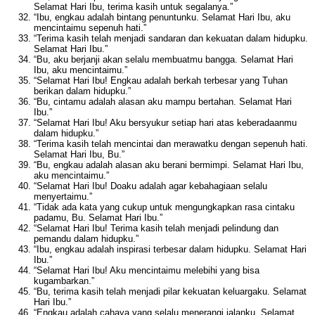
Selamat Hari Ibu, terima kasih untuk segalanya.”
“Ibu, engkau adalah bintang penuntunku. Selamat Hari Ibu, aku
mencintaimu sepenuh hati.”
“Terima kasih telah menjadi sandaran dan kekuatan dalam hidupku.
Selamat Hari Ibu.”
“Bu, aku berjanji akan selalu membuatmu bangga. Selamat Hari
Ibu, aku mencintaimu.”
“Selamat Hari Ibu! Engkau adalah berkah terbesar yang Tuhan
berikan dalam hidupku.”
“Bu, cintamu adalah alasan aku mampu bertahan. Selamat Hari
Ibu.”
“Selamat Hari Ibu! Aku bersyukur setiap hari atas keberadaanmu
dalam hidupku.”
“Terima kasih telah mencintai dan merawatku dengan sepenuh hati.
Selamat Hari Ibu, Bu.”
“Bu, engkau adalah alasan aku berani bermimpi. Selamat Hari Ibu,
aku mencintaimu.”
“Selamat Hari Ibu! Doaku adalah agar kebahagiaan selalu
menyertaimu.”
“Tidak ada kata yang cukup untuk mengungkapkan rasa cintaku
padamu, Bu. Selamat Hari Ibu.”
“Selamat Hari Ibu! Terima kasih telah menjadi pelindung dan
pemandu dalam hidupku.”
“Ibu, engkau adalah inspirasi terbesar dalam hidupku. Selamat Hari
Ibu.”
“Selamat Hari Ibu! Aku mencintaimu melebihi yang bisa
kugambarkan.”
“Bu, terima kasih telah menjadi pilar kekuatan keluargaku. Selamat
Hari Ibu.”
“Engkau adalah cahaya yang selalu menerangi jalanku. Selamat