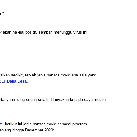
a ?
jakan hal-hal positif, sembari menunggu virus ini
ikan sedikit, terkait jenis bansos covid apa saja yang
BLT Dana Desa
.
ertanyaan yang sering sekali ditanyakan kepada saya melalui
om
, berikut ini jenis bansos covid sebagai program
panjang hingga Desember 2020: