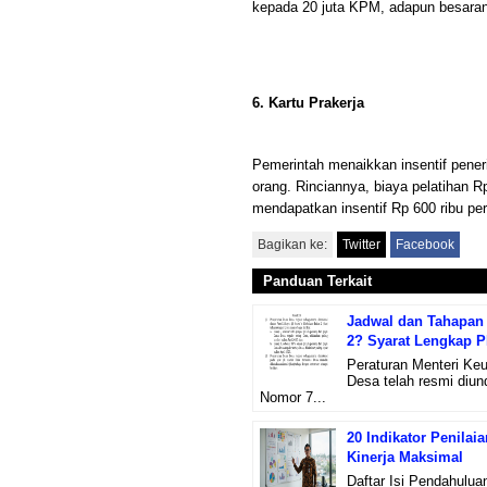
kepada 20 juta KPM, adapun besaran
6. Kartu Prakerja
Pemerintah menaikkan insentif peneri
orang. Rinciannya, biaya pelatihan Rp
mendapatkan insentif Rp 600 ribu per
Bagikan ke:
Twitter
Facebook
Panduan Terkait
Jadwal dan Tahapan 
2? Syarat Lengkap 
Peraturan Menteri Ke
Desa telah resmi diu
Nomor 7...
20 Indikator Penilai
Kinerja Maksimal
Daftar Isi Pendahulua