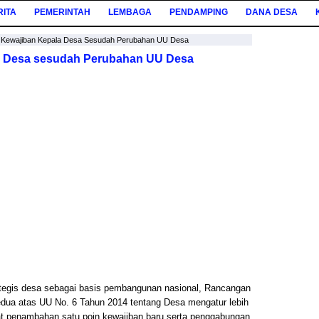
RITA
PEMERINTAH
LEMBAGA
PENDAMPING
DANA DESA
u Kewajiban Kepala Desa Sesudah Perubahan UU Desa
a Desa sesudah Perubahan UU Desa
tegis desa sebagai basis pembangunan nasional, Rancangan
ua atas UU No. 6 Tahun 2014 tentang Desa mengatur lebih
at penambahan satu poin kewajiban baru serta penggabungan