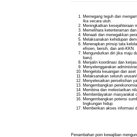
Memegang teguh dan mengama
Ika secara utuh.
Meningkatkan kesejahteraan 
Memelihara ketenteraman dan 
Menaati dan menegakkan pera
Melaksanakan kehidupan demok
Menerapkan prinsip tata kelol
efisien, bersih, dan anti-KKN.
Mengundurkan diri jika maju da
baru).
Menjalin koordinasi dan kerj
Menyelenggarakan administras
Mengelola keuangan dan aset 
Melaksanakan seluruh urusan
Menyelesaikan perselisihan y
Mengembangkan perekonomian
Membina dan melestarikan nila
Memberdayakan masyarakat de
Mengembangkan potensi sumbe
lingkungan hidup.
Memberikan akses informasi 
Penambahan poin kewajiban mengundu