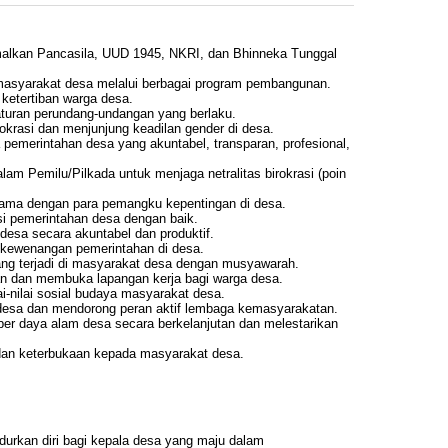
lkan Pancasila, UUD 1945, NKRI, dan Bhinneka Tunggal
masyarakat desa melalui berbagai program pembangunan.
ketertiban warga desa.
turan perundang-undangan yang berlaku.
rasi dan menjunjung keadilan gender di desa.
a pemerintahan desa yang akuntabel, transparan, profesional,
lam Pemilu/Pilkada untuk menjaga netralitas birokrasi (poin
asama dengan para pemangku kepentingan di desa.
i pemerintahan desa dengan baik.
desa secara akuntabel dan produktif.
/kewenangan pemerintahan di desa.
ang terjadi di masyarakat desa dengan musyawarah.
 dan membuka lapangan kerja bagi warga desa.
i-nilai sosial budaya masyarakat desa.
sa dan mendorong peran aktif lembaga kemasyarakatan.
r daya alam desa secara berkelanjutan dan melestarikan
dan keterbukaan kepada masyarakat desa.
rkan diri bagi kepala desa yang maju dalam