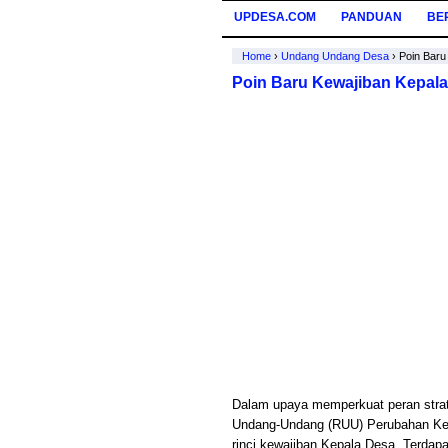
UPDESA.COM
PANDUAN
BE
Home
›
Undang Undang Desa
›
Poin Bar
Poin Baru Kewajiban Kepal
Dalam upaya memperkuat peran stra
Undang-Undang (RUU) Perubahan Ked
rinci kewajiban Kepala Desa. Terdap