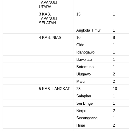
TAPANULI
UTARA
3 KAB.
15
1
TAPANULI
SELATAN
Angkola Timur
1
4 KAB. NIAS
10
8
Gido
1
Idanogawo
1
Bawolato
1
Botomuzoi
1
Ulugawo
2
Ma’u
2
5 KAB. LANGKAT
23
10
Salapian
1
Sei Bingei
1
Binjai
2
Secanggang
1
Hinai
2