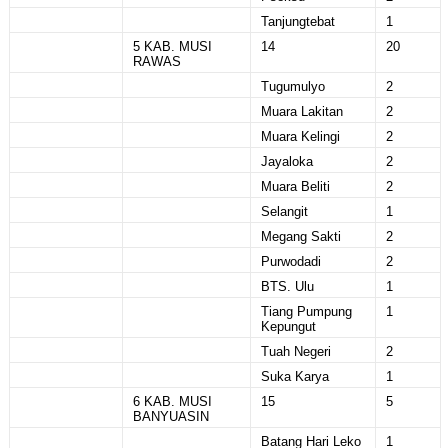
Tanjungtebat
1
5 KAB. MUSI
14
20
RAWAS
Tugumulyo
2
Muara Lakitan
2
Muara Kelingi
2
Jayaloka
2
Muara Beliti
2
Selangit
1
Megang Sakti
2
Purwodadi
2
BTS. Ulu
1
Tiang Pumpung
1
Kepungut
Tuah Negeri
2
Suka Karya
1
6 KAB. MUSI
15
5
BANYUASIN
Batang Hari Leko
1