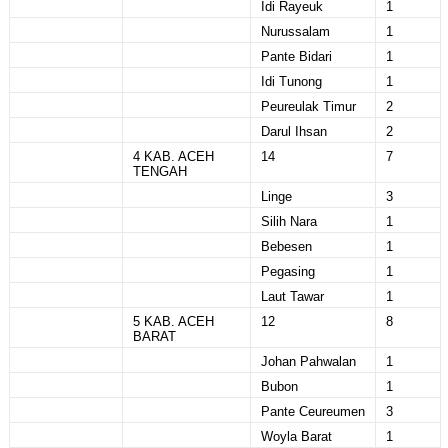
Idi Rayeuk
1
Nurussalam
1
Pante Bidari
1
Idi Tunong
1
Peureulak Timur
2
Darul Ihsan
2
4 KAB. ACEH
14
7
TENGAH
Linge
3
Silih Nara
1
Bebesen
1
Pegasing
1
Laut Tawar
1
5 KAB. ACEH
12
8
BARAT
Johan Pahwalan
1
Bubon
1
Pante Ceureumen
3
Woyla Barat
1