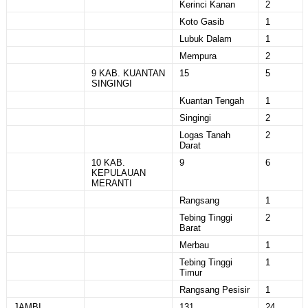
Kerinci Kanan
2
Koto Gasib
1
Lubuk Dalam
1
Mempura
2
9 KAB. KUANTAN
15
5
SINGINGI
Kuantan Tengah
1
Singingi
2
Logas Tanah
2
Darat
10 KAB.
9
6
KEPULAUAN
MERANTI
Rangsang
1
Tebing Tinggi
2
Barat
Merbau
1
Tebing Tinggi
1
Timur
Rangsang Pesisir
1
JAMBI
131
24