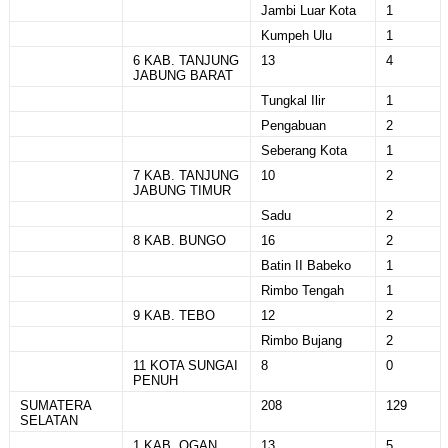
Jambi Luar Kota
1
Kumpeh Ulu
1
6 KAB. TANJUNG
13
4
JABUNG BARAT
Tungkal Ilir
1
Pengabuan
2
Seberang Kota
1
7 KAB. TANJUNG
10
2
JABUNG TIMUR
Sadu
2
8 KAB. BUNGO
16
2
Batin II Babeko
1
Rimbo Tengah
1
9 KAB. TEBO
12
2
Rimbo Bujang
2
11 KOTA SUNGAI
8
0
PENUH
SUMATERA
208
129
SELATAN
1 KAB. OGAN
13
5