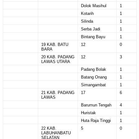
Dolok Masihul
1
Kotarih
1
Silinda
1
Serba Jadi
1
Bintang Bayu
1
19 KAB. BATU
12
0
BARA
20 KAB. PADANG
12
3
LAWAS UTARA
Padang Bolak
1
Batang Onang
1
Simangambat
1
21 KAB. PADANG
17
6
LAWAS
Barumun Tengah
4
Huristak
1
Huta Raja Tinggi
1
22 KAB.
5
0
LABUHANBATU
SELATAN