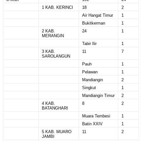
1 KAB. KERINCI
18
2
Air Hangat Timur
1
Bukitkerman
1
2 KAB.
24
1
MERANGIN
Tabir Ilir
1
3 KAB.
11
7
SAROLANGUN
Pauh
1
Pelawan
1
Mandiangin
2
Singkut
1
Mandiangin Timur
2
4 KAB.
8
2
BATANGHARI
Muara Tembesi
1
Batin XXIV
1
5 KAB. MUARO
11
2
JAMBI