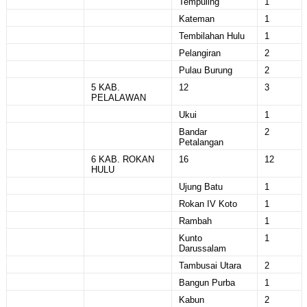
Tempuling
1
Kateman
1
Tembilahan Hulu
1
Pelangiran
2
Pulau Burung
2
5 KAB.
12
3
PELALAWAN
Ukui
1
Bandar
2
Petalangan
6 KAB. ROKAN
16
12
HULU
Ujung Batu
1
Rokan IV Koto
1
Rambah
1
Kunto
1
Darussalam
Tambusai Utara
2
Bangun Purba
1
Kabun
2