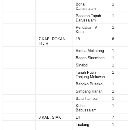
Bonai
1
Darussalam
Pagaran Tapah
1
Darussalam
Pendalian IV
1
Koto
7 KAB. ROKAN
18
8
HILIR
Rimba Melintang
1
Bagan Sinembah
1
Sinaboi
1
Tanah Putih
1
Tanjung Melawan
Bangko Pusako
1
Simpang Kanan
1
Batu Hampar
1
Kubu
1
Babussalam
8 KAB. SIAK
14
7
Tualang
1