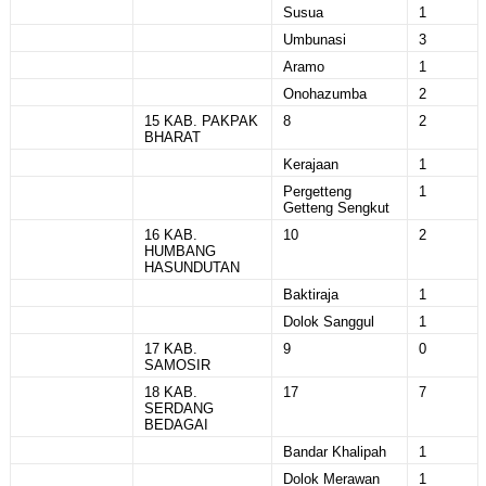
Susua
1
Umbunasi
3
Aramo
1
Onohazumba
2
15 KAB. PAKPAK
8
2
BHARAT
Kerajaan
1
Pergetteng
1
Getteng Sengkut
16 KAB.
10
2
HUMBANG
HASUNDUTAN
Baktiraja
1
Dolok Sanggul
1
17 KAB.
9
0
SAMOSIR
18 KAB.
17
7
SERDANG
BEDAGAI
Bandar Khalipah
1
Dolok Merawan
1