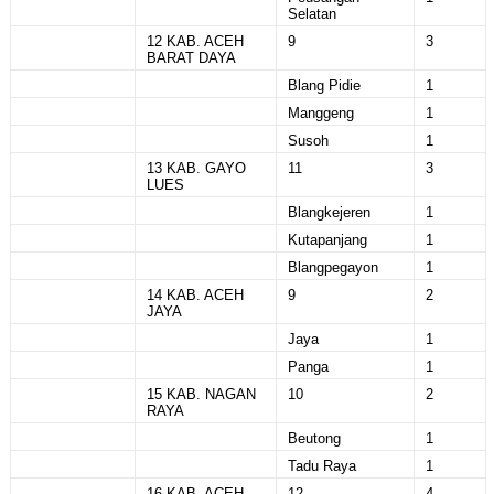
Selatan
12 KAB. ACEH
9
3
BARAT DAYA
Blang Pidie
1
Manggeng
1
Susoh
1
13 KAB. GAYO
11
3
LUES
Blangkejeren
1
Kutapanjang
1
Blangpegayon
1
14 KAB. ACEH
9
2
JAYA
Jaya
1
Panga
1
15 KAB. NAGAN
10
2
RAYA
Beutong
1
Tadu Raya
1
16 KAB. ACEH
12
4