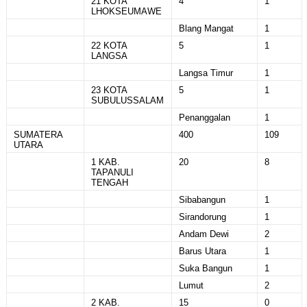
21 KOTA
4
1
LHOKSEUMAWE
Blang Mangat
1
22 KOTA
5
1
LANGSA
Langsa Timur
1
23 KOTA
5
1
SUBULUSSALAM
Penanggalan
1
SUMATERA
400
109
UTARA
1 KAB.
20
8
TAPANULI
TENGAH
Sibabangun
1
Sirandorung
1
Andam Dewi
2
Barus Utara
1
Suka Bangun
1
Lumut
2
2 KAB.
15
0