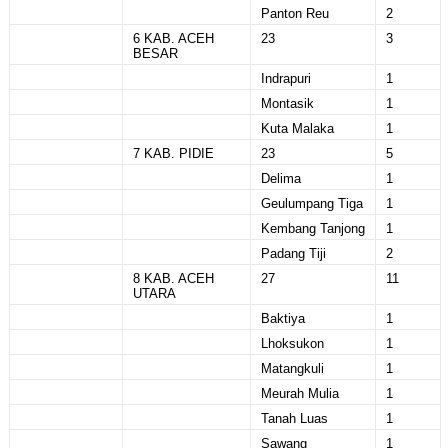
Panton Reu
2
6 KAB. ACEH
23
3
BESAR
Indrapuri
1
Montasik
1
Kuta Malaka
1
7 KAB. PIDIE
23
5
Delima
1
Geulumpang Tiga
1
Kembang Tanjong
1
Padang Tiji
2
8 KAB. ACEH
27
11
UTARA
Baktiya
1
Lhoksukon
1
Matangkuli
1
Meurah Mulia
1
Tanah Luas
1
Sawang
1