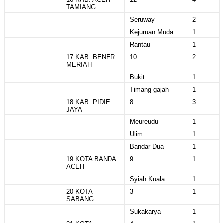
TAMIANG
Seruway
2
Kejuruan Muda
1
Rantau
1
17 KAB. BENER
10
2
MERIAH
Bukit
1
Timang gajah
1
18 KAB. PIDIE
8
3
JAYA
Meureudu
1
Ulim
1
Bandar Dua
1
19 KOTA BANDA
9
1
ACEH
Syiah Kuala
1
20 KOTA
3
1
SABANG
Sukakarya
1