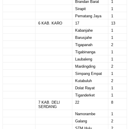
Brandan Barat
1
Sirapit
1
Pematang Jaya
1
6 KAB. KARO
17
13
Kabanjahe
1
Barusjahe
1
Tigapanah
2
Tigabinanga
1
Laubaleng
1
Mardingding
2
Simpang Empat
1
Kutabuluh
2
Dolat Rayat
1
Tiganderket
1
7 KAB. DELI
22
8
SERDANG
Namorambe
1
Galang
2
STM Hulu
2