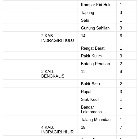
Kampar Kiri Hulu
1
Tapung
3
Salo
1
Gunung Sahilan
3
2 KAB.
14
6
INDRAGIRI HULU
Rengat Barat
1
Rakit Kulim
3
Batang Peranap
2
3 KAB.
11
8
BENGKALIS
Bukit Batu
2
Rupat
3
Siak Kecil
1
Bandar
1
Laksamana
Talang Muandau
1
4 KAB.
19
7
INDRAGIRI HILIR