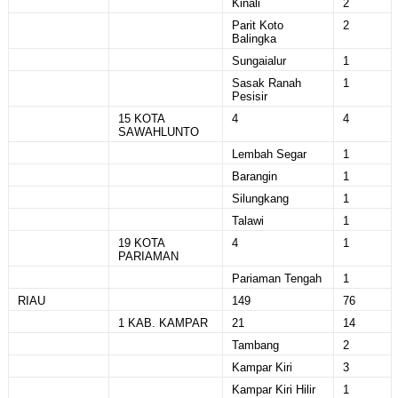
Kinali
2
Parit Koto
2
Balingka
Sungaialur
1
Sasak Ranah
1
Pesisir
15 KOTA
4
4
SAWAHLUNTO
Lembah Segar
1
Barangin
1
Silungkang
1
Talawi
1
19 KOTA
4
1
PARIAMAN
Pariaman Tengah
1
RIAU
149
76
1 KAB. KAMPAR
21
14
Tambang
2
Kampar Kiri
3
Kampar Kiri Hilir
1