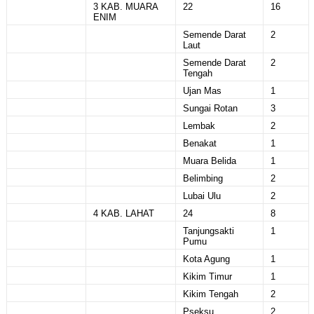
3 KAB. MUARA
22
16
ENIM
Semende Darat
2
Laut
Semende Darat
2
Tengah
Ujan Mas
1
Sungai Rotan
3
Lembak
2
Benakat
1
Muara Belida
1
Belimbing
2
Lubai Ulu
2
4 KAB. LAHAT
24
8
Tanjungsakti
1
Pumu
Kota Agung
1
Kikim Timur
1
Kikim Tengah
2
Pseksu
2