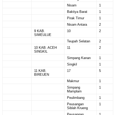
Nisam
1
Baktiya Barat
1
Pirak Timur
1
Nisam Antara
2
9 KAB.
10
2
SIMEULUE
Teupah Selatan
2
10 KAB. ACEH
11
2
SINGKIL
Simpang Kanan
1
Singkil
1
11 KAB.
17
5
BIREUEN
Makmur
1
Simpang
1
Mamplam
Peulimbang
1
Peusangan
1
Siblah Krueng
Peusangan
1