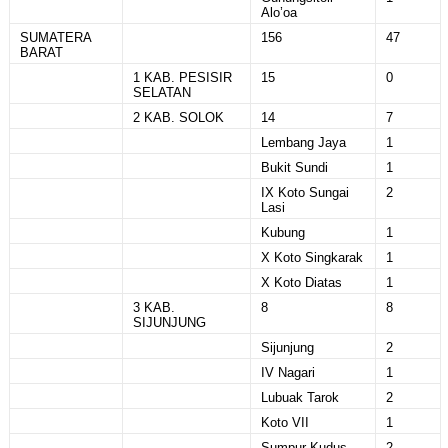
Alo’oa
SUMATERA
156
47
BARAT
1 KAB. PESISIR
15
0
SELATAN
2 KAB. SOLOK
14
7
Lembang Jaya
1
Bukit Sundi
1
IX Koto Sungai
2
Lasi
Kubung
1
X Koto Singkarak
1
X Koto Diatas
1
3 KAB.
8
8
SIJUNJUNG
Sijunjung
2
IV Nagari
1
Lubuak Tarok
2
Koto VII
1
Sumpur Kudus
2