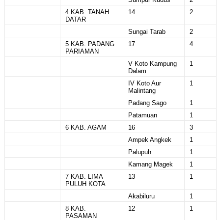
4 KAB. TANAH
14
2
DATAR
Sungai Tarab
2
5 KAB. PADANG
17
4
PARIAMAN
V Koto Kampung
1
Dalam
IV Koto Aur
1
Malintang
Padang Sago
1
Patamuan
1
6 KAB. AGAM
16
3
Ampek Angkek
1
Palupuh
1
Kamang Magek
1
7 KAB. LIMA
13
1
PULUH KOTA
Akabiluru
1
8 KAB.
12
1
PASAMAN