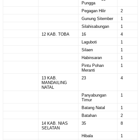
Pungga
Pegagan Hilir
2
Gunung Sitember
1
Silahisabungan
1
12 KAB. TOBA
16
4
Laguboti
1
Silaen
1
Habinsaran
1
Pintu Pohan
1
Meranti
13 KAB.
23
4
MANDAILING
NATAL
Panyabungan
1
Timur
Batang Natal
1
Batahan
2
14 KAB. NIAS
35
8
SELATAN
Hibala
1