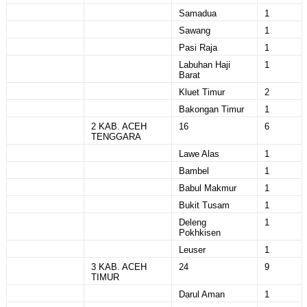
Samadua
1
Sawang
1
Pasi Raja
1
Labuhan Haji
1
Barat
Kluet Timur
2
Bakongan Timur
1
2 KAB. ACEH
16
6
TENGGARA
Lawe Alas
1
Bambel
1
Babul Makmur
1
Bukit Tusam
1
Deleng
1
Pokhkisen
Leuser
1
3 KAB. ACEH
24
9
TIMUR
Darul Aman
1