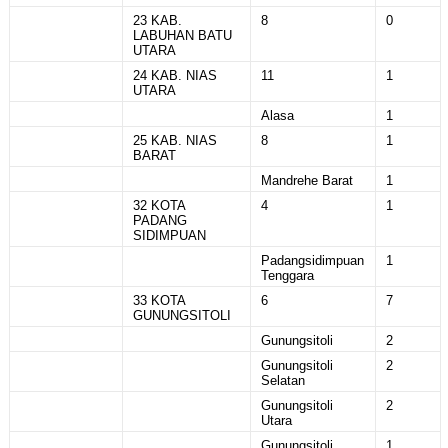
23 KAB.
8
0
LABUHAN BATU
UTARA
24 KAB. NIAS
11
1
UTARA
Alasa
1
25 KAB. NIAS
8
1
BARAT
Mandrehe Barat
1
32 KOTA
4
1
PADANG
SIDIMPUAN
Padangsidimpuan
1
Tenggara
33 KOTA
6
7
GUNUNGSITOLI
Gunungsitoli
2
Gunungsitoli
2
Selatan
Gunungsitoli
2
Utara
Gunungsitoli
1