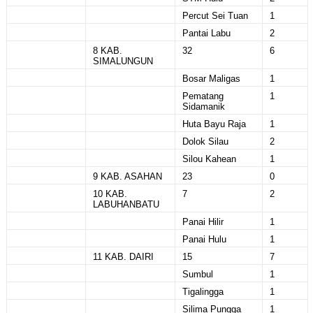
Percut Sei Tuan
1
Pantai Labu
2
8 KAB.
32
6
SIMALUNGUN
Bosar Maligas
1
Pematang
1
Sidamanik
Huta Bayu Raja
1
Dolok Silau
2
Silou Kahean
1
9 KAB. ASAHAN
23
0
10 KAB.
7
2
LABUHANBATU
Panai Hilir
1
Panai Hulu
1
11 KAB. DAIRI
15
7
Sumbul
1
Tigalingga
1
Silima Pungga
1