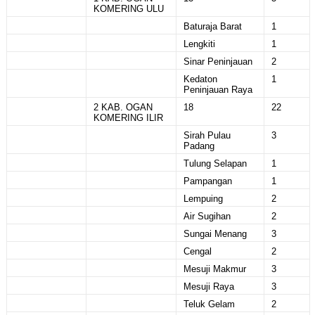
KOMERING ULU
Baturaja Barat
1
Lengkiti
1
Sinar Peninjauan
2
Kedaton
1
Peninjauan Raya
2 KAB. OGAN
18
22
KOMERING ILIR
Sirah Pulau
3
Padang
Tulung Selapan
1
Pampangan
1
Lempuing
2
Air Sugihan
2
Sungai Menang
3
Cengal
2
Mesuji Makmur
3
Mesuji Raya
3
Teluk Gelam
2