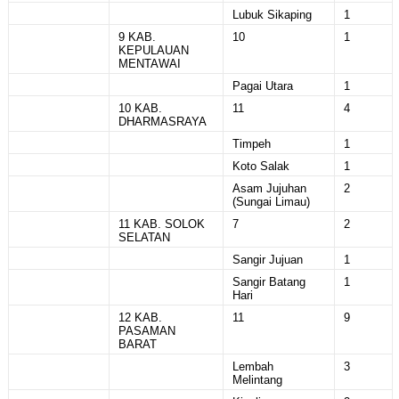
Lubuk Sikaping
1
9 KAB.
10
1
KEPULAUAN
MENTAWAI
Pagai Utara
1
10 KAB.
11
4
DHARMASRAYA
Timpeh
1
Koto Salak
1
Asam Jujuhan
2
(Sungai Limau)
11 KAB. SOLOK
7
2
SELATAN
Sangir Jujuan
1
Sangir Batang
1
Hari
12 KAB.
11
9
PASAMAN
BARAT
Lembah
3
Melintang