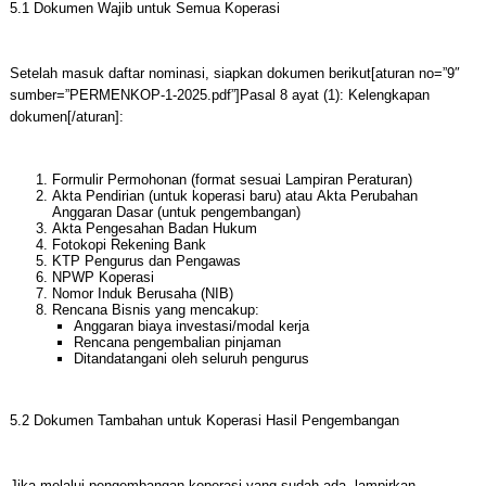
5.1 Dokumen Wajib untuk Semua Koperasi
Setelah masuk daftar nominasi, siapkan dokumen berikut[aturan no=”9″
sumber=”PERMENKOP-1-2025.pdf”]Pasal 8 ayat (1): Kelengkapan
dokumen[/aturan]:
Formulir Permohonan (format sesuai Lampiran Peraturan)
Akta Pendirian (untuk koperasi baru) atau Akta Perubahan
Anggaran Dasar (untuk pengembangan)
Akta Pengesahan Badan Hukum
Fotokopi Rekening Bank
KTP Pengurus dan Pengawas
NPWP Koperasi
Nomor Induk Berusaha (NIB)
Rencana Bisnis yang mencakup:
Anggaran biaya investasi/modal kerja
Rencana pengembalian pinjaman
Ditandatangani oleh seluruh pengurus
5.2 Dokumen Tambahan untuk Koperasi Hasil Pengembangan
Jika melalui pengembangan koperasi yang sudah ada, lampirkan