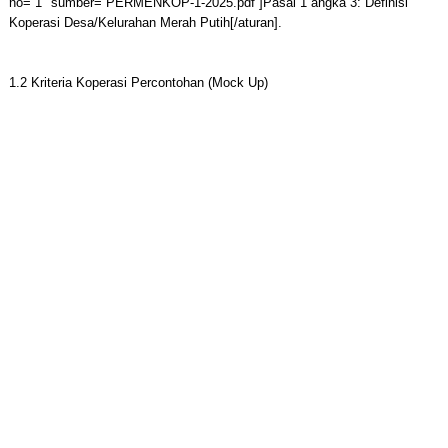
no=”1″ sumber=”PERMENKOP-1-2025.pdf”]Pasal 1 angka 3: Definisi
Koperasi Desa/Kelurahan Merah Putih[/aturan].
1.2 Kriteria Koperasi Percontohan (Mock Up)