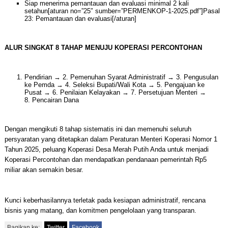
Siap menerima pemantauan dan evaluasi minimal 2 kali
setahun[aturan no=”25″ sumber=”PERMENKOP-1-2025.pdf”]Pasal
23: Pemantauan dan evaluasi[/aturan]
ALUR SINGKAT 8 TAHAP MENUJU KOPERASI PERCONTOHAN
Pendirian → 2. Pemenuhan Syarat Administratif → 3. Pengusulan
ke Pemda → 4. Seleksi Bupati/Wali Kota → 5. Pengajuan ke
Pusat → 6. Penilaian Kelayakan → 7. Persetujuan Menteri →
8. Pencairan Dana
Dengan mengikuti 8 tahap sistematis ini dan memenuhi seluruh
persyaratan yang ditetapkan dalam Peraturan Menteri Koperasi Nomor 1
Tahun 2025, peluang Koperasi Desa Merah Putih Anda untuk menjadi
Koperasi Percontohan dan mendapatkan pendanaan pemerintah Rp5
miliar akan semakin besar.
Kunci keberhasilannya terletak pada kesiapan administratif, rencana
bisnis yang matang, dan komitmen pengelolaan yang transparan.
Bagikan ke:
Twitter
Facebook