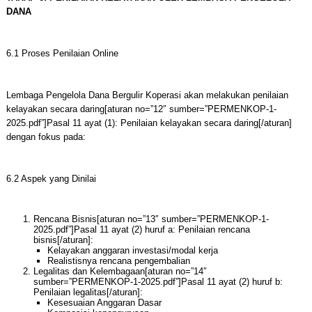
DANA
6.1 Proses Penilaian Online
Lembaga Pengelola Dana Bergulir Koperasi akan melakukan penilaian
kelayakan secara daring[aturan no=”12″ sumber=”PERMENKOP-1-
2025.pdf”]Pasal 11 ayat (1): Penilaian kelayakan secara daring[/aturan]
dengan fokus pada:
6.2 Aspek yang Dinilai
Rencana Bisnis[aturan no=”13″ sumber=”PERMENKOP-1-
2025.pdf”]Pasal 11 ayat (2) huruf a: Penilaian rencana
bisnis[/aturan]:
Kelayakan anggaran investasi/modal kerja
Realistisnya rencana pengembalian
Legalitas dan Kelembagaan[aturan no=”14″
sumber=”PERMENKOP-1-2025.pdf”]Pasal 11 ayat (2) huruf b:
Penilaian legalitas[/aturan]:
Kesesuaian Anggaran Dasar