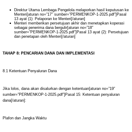
Direktur Utama Lembaga Pengelola melaporkan hasil keputusan ke
Menteri[aturan no=”17″ sumber=”PERMENKOP-1-2025.pdf”]Pasal
13 ayat (1): Pelaporan ke Menteri[/aturan]
Menteri memberikan persetujuan akhir dan menetapkan koperasi
sebagai penerima dana bergulir[aturan no=”18″
sumber=”PERMENKOP-1-2025.pdf”]Pasal 13 ayat (2): Persetujuan
dan penetapan oleh Menteri[/aturan]
TAHAP 8: PENCARIAN DANA DAN IMPLEMENTASI
8.1 Ketentuan Penyaluran Dana
Jika lolos, dana akan disalurkan dengan ketentuan[aturan no=”19″
sumber=”PERMENKOP-1-2025.pdf”]Pasal 15: Ketentuan penyaluran
dana[/aturan]:
Plafon dan Jangka Waktu