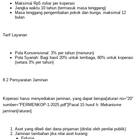
Maksimal Rp5 miliar per koperasi
Jangka waktu 10 tahun (termasuk masa tenggang)
Masa tenggang pengembalian pokok dan bunga: maksimal 12
bulan
Tarif Layanan
Pola Konvensional: 3% per tahun (menurun)
Pola Syariah: Bagi hasil 20% untuk lembaga, 80% untuk koperasi
(setara 3% per tahun)
8.2 Persyaratan Jaminan
Koperasi harus menyediakan jaminan, yang dapat berupa[aturan no=”20″
sumber=”PERMENKOP-1-2025.pdf”]Pasal 15 huruf h: Mekanisme
jaminan[/aturan]:
Aset yang dibeli dari dana pinjaman (dinilai oleh penilai publik)
Jaminan tambahan jika nilai aset kurang:
Fidusia