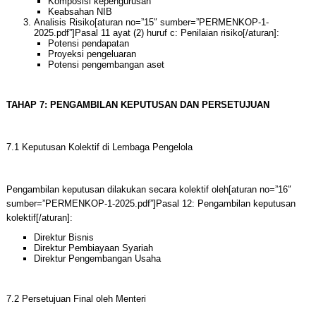
Komposisi kepengurusan
Keabsahan NIB
Analisis Risiko[aturan no=”15″ sumber=”PERMENKOP-1-
2025.pdf”]Pasal 11 ayat (2) huruf c: Penilaian risiko[/aturan]:
Potensi pendapatan
Proyeksi pengeluaran
Potensi pengembangan aset
TAHAP 7: PENGAMBILAN KEPUTUSAN DAN PERSETUJUAN
7.1 Keputusan Kolektif di Lembaga Pengelola
Pengambilan keputusan dilakukan secara kolektif oleh[aturan no=”16″
sumber=”PERMENKOP-1-2025.pdf”]Pasal 12: Pengambilan keputusan
kolektif[/aturan]:
Direktur Bisnis
Direktur Pembiayaan Syariah
Direktur Pengembangan Usaha
7.2 Persetujuan Final oleh Menteri