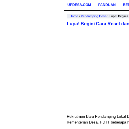
UPDESA.COM
PANDUAN
BE
Home
›
Pendamping Desa
›
Lupa! Begini
Lupa! Begini Cara Reset da
Rekrutmen Baru Pendamping Lokal De
Kementerian Desa, PDTT beberapa ha