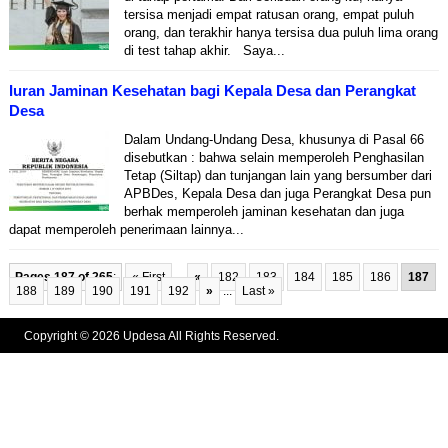
tersisa menjadi empat ratusan orang, empat puluh
orang, dan terakhir hanya tersisa dua puluh lima orang
di test tahap akhir. Saya...
Iuran Jaminan Kesehatan bagi Kepala Desa dan Perangkat
Desa
Dalam Undang-Undang Desa, khusunya di Pasal 66
disebutkan : bahwa selain memperoleh Penghasilan
Tetap (Siltap) dan tunjangan lain yang bersumber dari
APBDes, Kepala Desa dan juga Perangkat Desa pun
berhak memperoleh jaminan kesehatan dan juga
dapat memperoleh penerimaan lainnya...
Pages 187 of 265
:
« First
...
«
182
183
184
185
186
187
188
189
190
191
192
»
...
Last »
Copyright © 2026 Updesa All Rights Reserved.